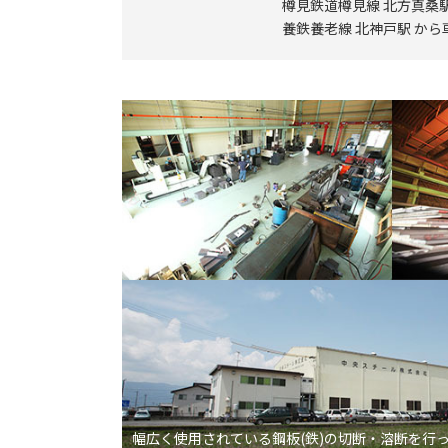
樽見鉄道樽見線 北方真桑駅
養鉄養老線 北神戸駅 から
幅広く使用されている鋼板(鉄)の切断・溶断を行