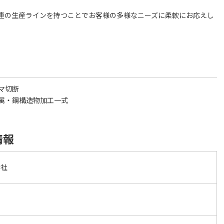
連の生産ラインを持つことでお客様の多様なニーズに柔軟にお応えし
マ切断
属・鋼構造物加工一式
情報
会社