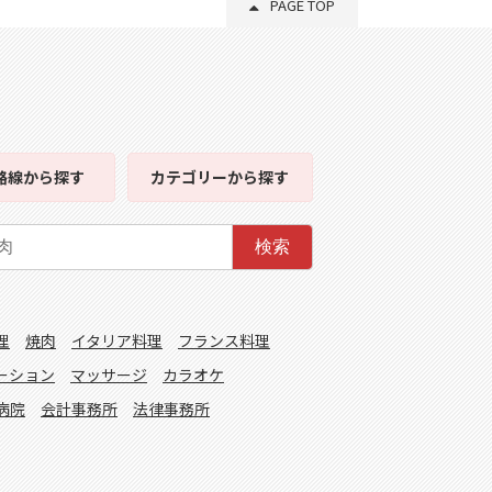
PAGE TOP
路線
から探す
カテゴリー
から探す
検索
理
焼肉
イタリア料理
フランス料理
ーション
マッサージ
カラオケ
病院
会計事務所
法律事務所