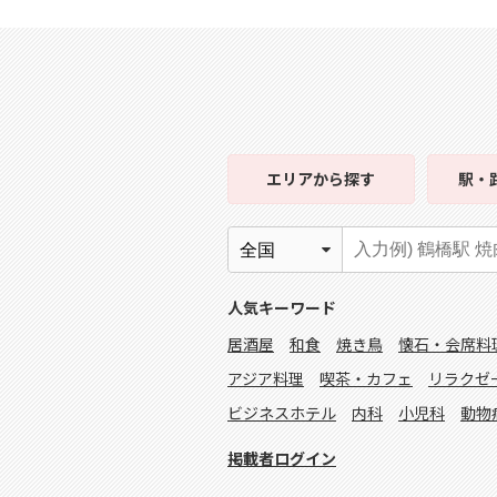
エリア
から探す
駅・
人気キーワード
居酒屋
和食
焼き鳥
懐石・会席料
アジア料理
喫茶・カフェ
リラクゼ
ビジネスホテル
内科
小児科
動物
掲載者ログイン