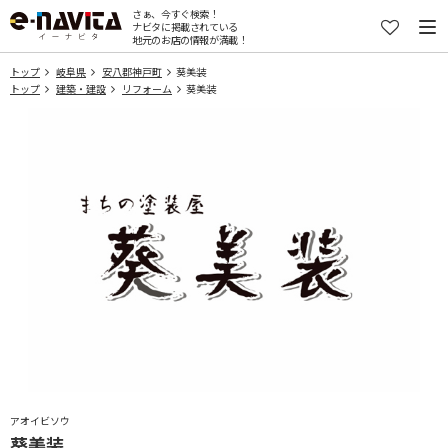
さぁ、今すぐ検索！
ナビタに掲載されている
地元のお店の情報が満載！
トップ
岐阜県
安八郡神戸町
葵美装
トップ
建築・建設
リフォーム
葵美装
アオイビソウ
葵美装