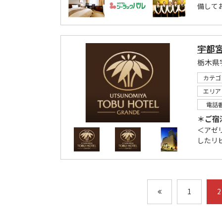
備して
宇都
栃木県
カテゴ
エリア
電話
＊ご宿
＜アゼ
したリ
1
2