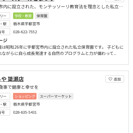
宇都宮市内に設立された、モンテッソーリ教育法を理念とした私立保育園です
リー
学校・教育
保育園
栃木県宇都宮市
・駅
028-622-7552
番号
ージ
園は昭和26年に宇都宮市内に設立された私立保育園です。 子どもに
れながらに自ら成長発達する自然のプログラムと力が備わって...
や 簗瀬店
追加
食事で健康と幸せを
リー
ショッピング
スーパーマーケット
栃木県宇都宮市
・駅
028-635-5431
番号