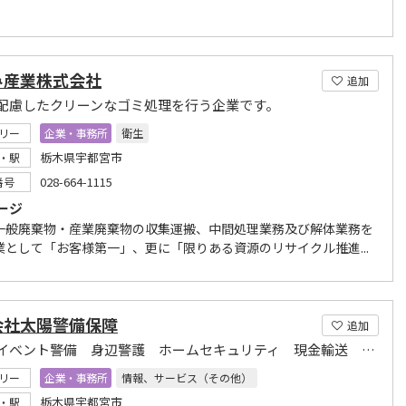
み産業株式会社
追加
配慮したクリーンなゴミ処理を行う企業です。
リー
企業・事務所
衛生
栃木県宇都宮市
・駅
028-664-1115
番号
ージ
一般廃棄物・産業廃棄物の収集運搬、中間処理業務及び解体業務を
業として「お客様第一」、更に「限りある資源のリサイクル推進...
会社太陽警備保障
追加
警備 イベント警備 身辺警護 ホームセキュリティ 現金輸送 交通誘導
リー
企業・事務所
情報、サービス（その他）
栃木県宇都宮市
・駅