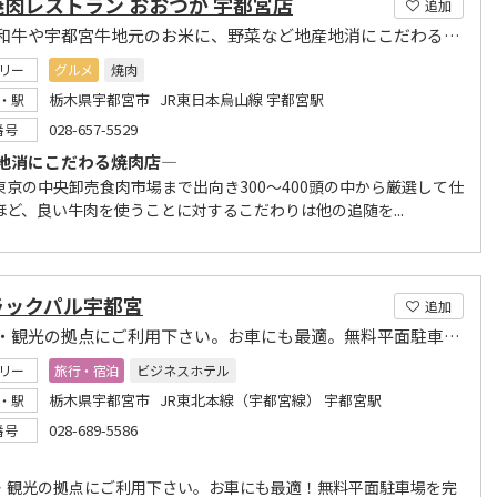
肉レストラン おおつか 宇都宮店
追加
とちぎ和牛や宇都宮牛地元のお米に、野菜など地産地消にこだわる焼肉店
リー
グルメ
焼肉
栃木県宇都宮市 JR東日本烏山線 宇都宮駅
・駅
028-657-5529
番号
地消にこだわる焼肉店―
東京の中央卸売食肉市場まで出向き300～400頭の中から厳選して仕
ほど、良い牛肉を使うことに対するこだわりは他の追随を...
ラックパル宇都宮
追加
お仕事・観光の拠点にご利用下さい。お車にも最適。無料平面駐車場完備。
リー
旅行・宿泊
ビジネスホテル
栃木県宇都宮市 JR東北本線（宇都宮線） 宇都宮駅
・駅
028-689-5586
番号
・観光の拠点にご利用下さい。お車にも最適！無料平面駐車場を完