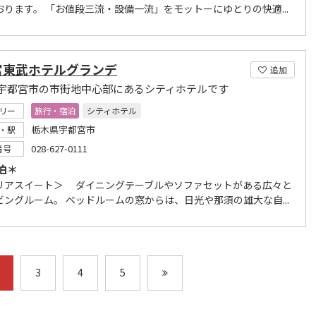
おります。 「お値段三流・設備一流」をモットーにゆとりの快適...
宮東武ホテルグランデ
追加
宇都宮市の市街地中心部にあるシティホテルです
リー
旅行・宿泊
シティホテル
栃木県宇都宮市
・駅
028-627-0111
番号
泊＊
リアスイート＞ ダイニングテーブルやソファセットがある広々と
ビングルーム。 ベッドルームの窓からは、日光や那須の雄大な自...
3
4
5