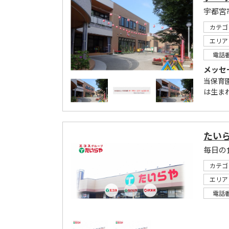
カテゴ
エリア
電話
メッセ
当保育
は生ま
たいら
毎日の
カテゴ
エリア
電話