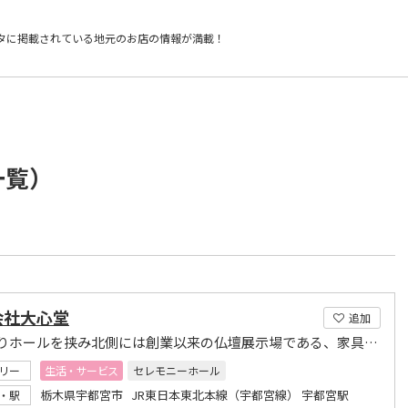
タに掲載されている
地元のお店の情報が満載！
一覧）
会社大心堂
追加
南店よりホールを挟み北側には創業以来の仏壇展示場である、家具調を中心とした大心堂本店がございます。南店には従来型の唐木の仏壇が展示してあります。
リー
生活・サービス
セレモニーホール
栃木県宇都宮市 JR東日本東北本線（宇都宮線） 宇都宮駅
・駅