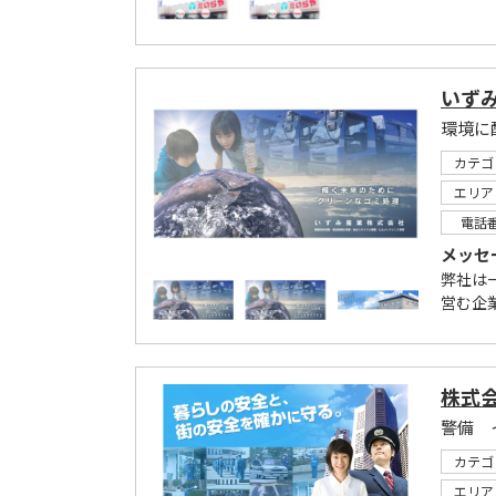
いず
環境に
カテゴ
エリア
電話
メッセ
弊社は
営む企
株式
カテゴ
エリア