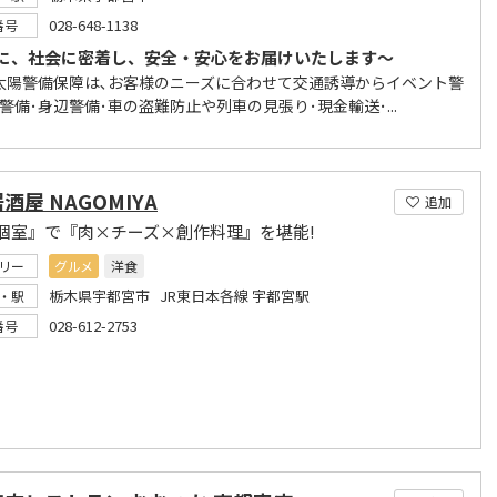
028-648-1138
番号
に、社会に密着し、安全・安心をお届けいたします～
太陽警備保障は､お客様のニーズに合わせて交通誘導からイベント警
警備･身辺警備･車の盗難防止や列車の見張り･現金輸送･...
酒屋 NAGOMIYA
追加
個室』で『肉×チーズ×創作料理』を堪能!
リー
グルメ
洋食
栃木県宇都宮市 JR東日本各線 宇都宮駅
・駅
028-612-2753
番号