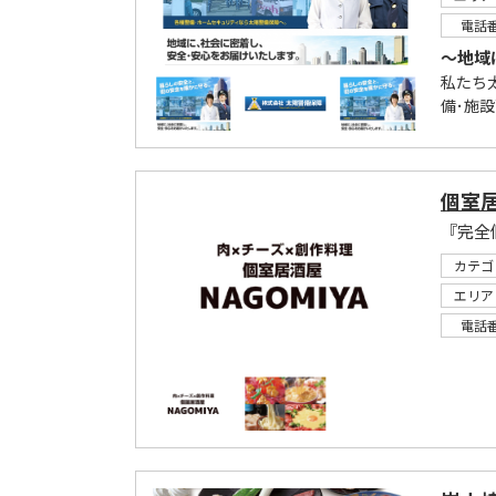
電話
～地域
私たち
備･施設
個室居
『完全
カテゴ
エリア
電話