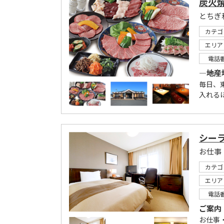
炭火焼
カテゴ
エリア
電話
―地産
毎日、
入れる
シー
カテゴ
エリア
電話
ご案内
お仕事