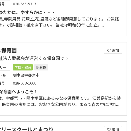
028-645-5317
番号
ゆたかに、やすらかに・・・
具,寺院用具,花環,生花,盛籠など各種御用意しております。 お気軽
まで御相談・御来店下さい。 当社は昭和63年に創立。...
み保育園
追加
祉法人愛親会が運営する保育園です。
リー
学校・教育
保育園
栃木県宇都宮市
・駅
028-658-1660
番号
保育園へようこそ！
は、宇都宮市・陽南地区にあるみなみ保育園です。 江曽島駅から徒
、保育園の南側には、おおきな公園があり、まるで森の中に現れ...
サリースクールとまつり
追加