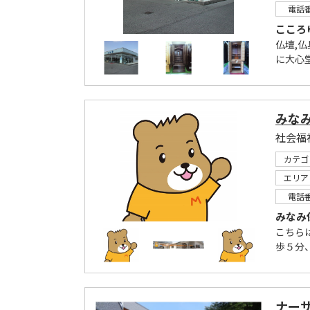
電話
こころ
仏壇,仏
に大心堂
みな
社会福
カテゴ
エリア
電話
みなみ
こちら
歩５分
ナー