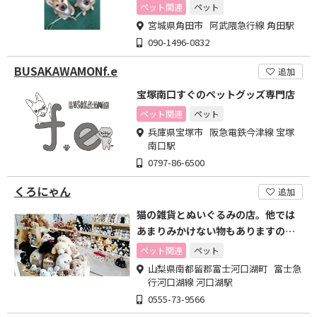
ペット関連
ペット
宮城県角田市 阿武隈急行線 角田駅
090-1496-0832
BUSAKAWAMONf.e
追加
宝塚南口すぐのペットグッズ専門店
ペット関連
ペット
兵庫県宝塚市 阪急電鉄今津線 宝塚
南口駅
0797-86-6500
くろにゃん
追加
猫の雑貨とぬいぐるみの店。他では
あまりみかけない物もありますの
で、お気軽に遊びに来て下さい
ペット関連
ペット
山梨県南都留郡富士河口湖町 富士急
行河口湖線 河口湖駅
0555-73-9566