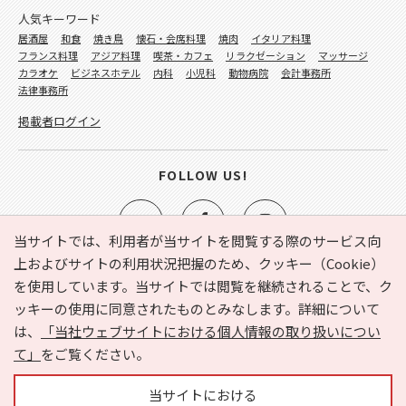
人気キーワード
居酒屋
和食
焼き鳥
懐石・会席料理
焼肉
イタリア料理
フランス料理
アジア料理
喫茶・カフェ
リラクゼーション
マッサージ
カラオケ
ビジネスホテル
内科
小児科
動物病院
会計事務所
法律事務所
掲載者ログイン
FOLLOW US!
当サイトでは、利用者が当サイトを閲覧する際のサービス向
上およびサイトの利用状況把握のため、クッキー（Cookie）
を使用しています。当サイトでは閲覧を継続されることで、ク
e-NAVITA（イーナビタ）とは？
お気に入り
ヘルプ
ッキーの使用に同意されたものとみなします。詳細について
利用規約
個人情報の取り扱いについて
運営会社
は、
「当社ウェブサイトにおける個人情報の取り扱いについ
サイトマップ
広告掲載に関するお問い合わせ
て」
をご覧ください。
サイトの内容に関するお問い合わせ
当サイトにおける