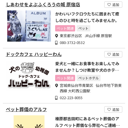
しあわせをよぶふくろうの城 原宿店
追加
かわいいフクロウたちに囲まれて癒
しのひと時を過ごしてみませんか。
ペット関連
ペット
東京都渋谷区 JR山手線 原宿駅
080-3732-0532
ドックカフェ ハッピーわん
追加
愛犬と一緒にお食事をお楽しんでみ
ませんか？しつけ教室や犬のホテル
もあります
ペット関連
ペットホテル
宮城県仙台市青葉区 仙台市地下鉄東
西線 大町西公園駅
022-223-8055
ペット葬儀のアルフ
追加
榛原郡吉田町にあるペット葬儀のア
ルフ ペット葬儀なら弊社へご連絡下