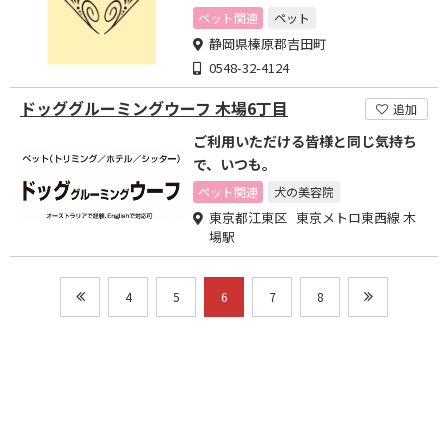
さい
ペット関連
ペット
静岡県榛原郡吉田町
0548-32-4124
ドッググルーミングウーフ 木場6丁目
追加
ご利用いただける皆様と同じ気持ち
で、いつも。
ペット関連
犬の美容院
東京都江東区 東京メトロ東西線 木
場駅
4
5
6
7
8