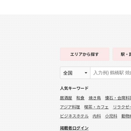
エリア
から探す
駅・
人気キーワード
居酒屋
和食
焼き鳥
懐石・会席料
アジア料理
喫茶・カフェ
リラクゼ
ビジネスホテル
内科
小児科
動物
掲載者ログイン