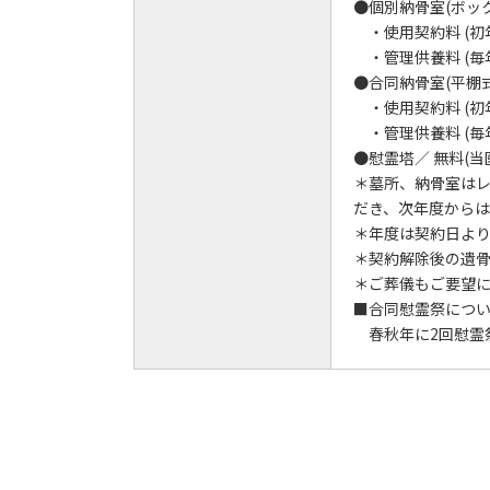
●個別納骨室(ボッ
・使用契約料 (初年度
・管理供養料 (毎年)
●合同納骨室(平棚式
・使用契約料 (初年度
・管理供養料 (毎年)
●慰霊塔／ 無料(当
＊墓所、納骨室は
だき、次年度から
＊年度は契約日よ
＊契約解除後の遺
＊ご葬儀もご要望
■合同慰霊祭につ
春秋年に2回慰霊