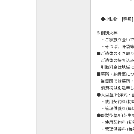
ミニチュ
・・・ (個別火葬
●小動物 [種類]
・・・ (個別火葬
※個別火葬
・ご家族立会いで
・骨つぼ、骨袋等
■ご遺体の引き取
ご遺体の持ち込み
引取料金は地域に
■墓所・納骨室に
当霊園では墓所・
消費税は別途申し
●大型墓所(洋式・
・使用契約料(初年度の
・管理供養料(毎年)／
●既製型墓所(芝生
・使用契約料 (初年度
・管理供養料 (毎年)