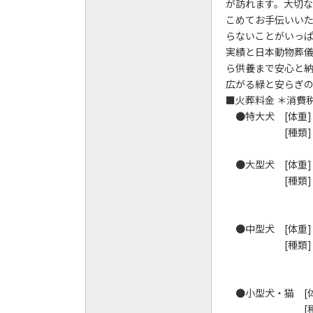
が訪れます。大切
こめてお手伝いい
らないことがいっ
実績と日本動物葬儀
ら供養まで安心と
広がる緑と安らぎ
■火葬料金 ＊消費
●特大犬 [体重] 
[種類] セン
・・・ (個別火葬
●大型犬 [体重] 2
[種類] ゴー
シェパー
・・・ (個別火葬
●中型犬 [体重] 5
[種類] 柴犬
シェルティ
・・・ (個別火葬
●小型犬・猫 [体重
[種類] マル