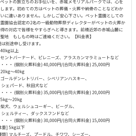
なペットの旅立ちのお手伝いを、赤城メモリアルパークでは、心を
たします。初めての方はペットの葬儀・火葬や納骨のことなどわか
ぱいに違いありません。しかしご安心下さい。ペット霊園としての
霊園協会認定の2名の一級動物葬祭ディレクターがペットの火葬か
納得の対応で皆様をやすらぎへと導きます。前橋近郊の赤城山麓に
の聖地 もしもの時はご連絡ください。【料金表】
税は別途申し受けます。
40kg以上
トバーナード、ピレニーズ、アラスカンマラミュートなど
料金) 40,000円/(合同火葬料金) 25,000円
0kg～40kg
ルデンレトリバー、シベリアンハスキー、
ド、秋田犬など
料金) 35,000円/(合同火葬料金) 20,000円
kg～20kg
、ウェルシュコーギー、ビーグル、
ー、ダックスフンドなど
料金) 30,000円/(合同火葬料金) 15,000円
] 5kg以下
チーズ、プードル、チワワ、シーズー、