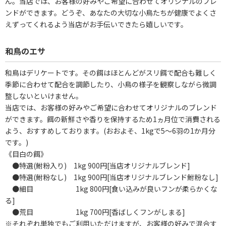
ん。当店では、お客様の好みやご希望に合わせてオリジナルのブレ
ンドができます。どうぞ、あなたの大切な小鳥たちが健康でよくさ
えずってくれるよう当店がお手伝いできたら嬉しいです。
和鳥のエサ
和鳥はデリケートです。その餌はほとんどがスリ餌で配合も難しく
季節に合わせて配合を調節したり、小鳥の様子を観察しながら微調
整しないといけません。
当店では、お客様の好みやご希望に合わせてオリジナルのブレンド
ができます。餌の新鮮さや香りを保持するため1ヵ月位で消費される
よう、おすすめしております。(おおよそ、1kgで5～6羽の1か月分
です。)
《目白の餌》
●特選(鮒粉入り) 1kg 900円[当店オリジナルブレンド]
●特選(鮒粉なし) 1kg 900円[当店オリジナルブレンド鮒粉なし]
●細目 1kg 800円[食い込みが良いフンが柔らかくな
る]
●荒目 1kg 700円[香ばしくフンがしまる]
※それぞれ単独でもご利用いただけますが、お客様の好みで混合す