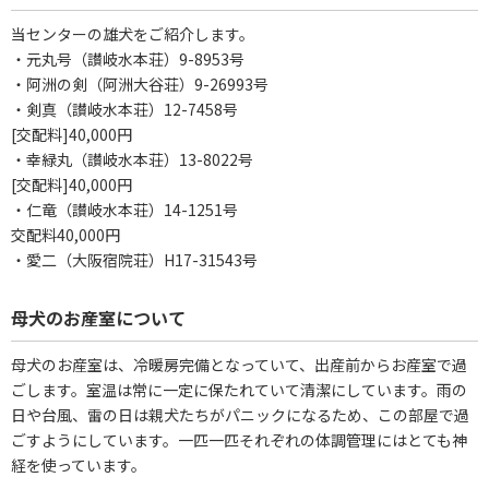
当センターの雄犬をご紹介します。
・元丸号（讃岐水本荘）9-8953号
・阿洲の剣（阿洲大谷荘）9-26993号
・剣真（讃岐水本荘）12-7458号
[交配料]40,000円
・幸緑丸（讃岐水本荘）13-8022号
[交配料]40,000円
・仁竜（讃岐水本荘）14-1251号
交配料40,000円
・愛二（大阪宿院荘）H17-31543号
母犬のお産室について
母犬のお産室は、冷暖房完備となっていて、出産前からお産室で過
ごします。室温は常に一定に保たれていて清潔にしています。雨の
日や台風、雷の日は親犬たちがパニックになるため、この部屋で過
ごすようにしています。一匹一匹それぞれの体調管理にはとても神
経を使っています。