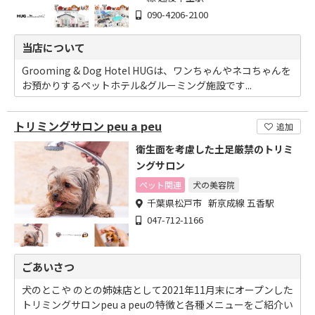
090-4206-2100
当店について
Grooming & Dog Hotel HUGは、ワンちゃんやネコちゃんを
お預かりするペットホテル&グルーミング施設です...
トリミングサロン peu a peu
追加
衛生面を考慮した土足厳禁のトリミ
ングサロン
ペット関連
犬の美容院
千葉県松戸市 新京成線 五香駅
047-712-1166
ごあいさつ
犬のとこや のとの姉妹店として2021年11月末にオープンした
トリミングサロンpeu a peuの特徴と各種メニューをご紹介い