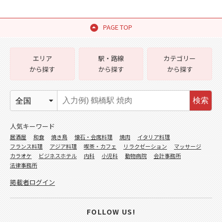
PAGE TOP
エリア
駅・路線
カテゴリー
から探す
から探す
から探す
検索
人気キーワード
居酒屋
和食
焼き鳥
懐石・会席料理
焼肉
イタリア料理
フランス料理
アジア料理
喫茶・カフェ
リラクゼーション
マッサージ
カラオケ
ビジネスホテル
内科
小児科
動物病院
会計事務所
法律事務所
掲載者ログイン
FOLLOW US!