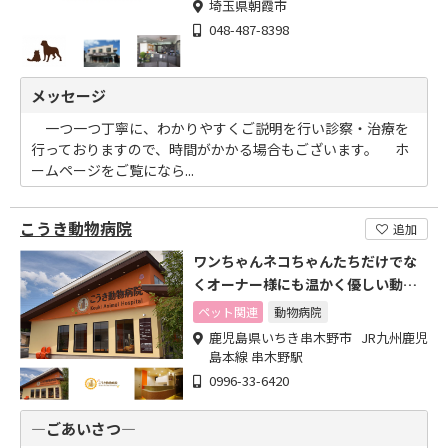
埼玉県朝霞市
048-487-8398
メッセージ
一つ一つ丁寧に、わかりやすくご説明を行い診察・治療を
行っておりますので、時間がかかる場合もございます。 ホ
ームページをご覧になら...
こうき動物病院
追加
ワンちゃんネコちゃんたちだけでな
くオーナー様にも温かく優しい動物
病院
ペット関連
動物病院
鹿児島県いちき串木野市 JR九州鹿児
島本線 串木野駅
0996-33-6420
―ごあいさつ―