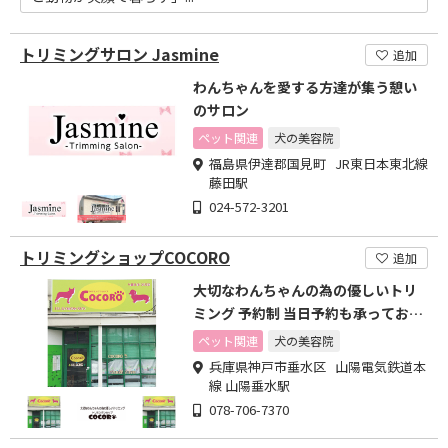
トリミングサロン Jasmine
追加
わんちゃんを愛する方達が集う憩い
のサロン
ペット関連
犬の美容院
福島県伊達郡国見町 JR東日本東北線
藤田駅
024-572-3201
トリミングショップCOCORO
追加
大切なわんちゃんの為の優しいトリ
ミング 予約制 当日予約も承っており
ます 送迎あり
ペット関連
犬の美容院
兵庫県神戸市垂水区 山陽電気鉄道本
線 山陽垂水駅
078-706-7370