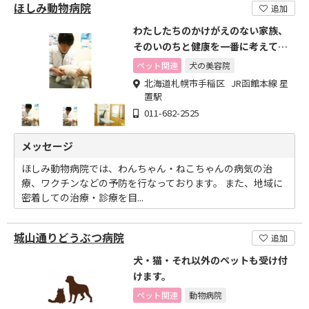
ほしみ動物病院
追加
わたしたちのかけがえのない家族、
そのいのちと健康を一番に考えて診
察しております。
ペット関連
犬の美容院
北海道札幌市手稲区 JR函館本線 星
置駅
011-682-2525
メッセージ
ほしみ動物病院では、わんちゃん・ねこちゃんの病気の治
療、ワクチンなどの予防を行なっております。 また、地域に
密着しての治療・診療を目...
城山通りどうぶつ病院
追加
犬・猫・それ以外のペットも受け付
けます。
ペット関連
動物病院