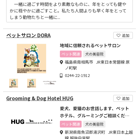
一緒に過ごす時間をより素敵なものに、年をとっても健や
かに穏やかに過ごすこと。私たち人間よりも早く年をとって
しまう動物たちと一緒に...
ペットサロン DORA
追加
地域に信頼されるペットサロン
ペット関連
犬の美容院
福島県南相馬市 JR東日本常磐線 原
ノ町駅
0244-22-1912
Grooming & Dog Hotel HUG
追加
愛犬、愛猫のお世話します、ペット
ホテル、グルーミングご相談くださ
い
ペット関連
犬の美容院
新潟県南魚沼郡湯沢町 JR東日本上越
線 越後中里駅