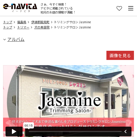
さぁ、今すぐ検索！
ナビタに掲載されている
地元のお店の情報が満載！
トップ
福島県
伊達郡国見町
トリミングサロン Jasmine
トップ
トリマー
犬の美容院
トリミングサロン Jasmine
アルバム
画像を見る