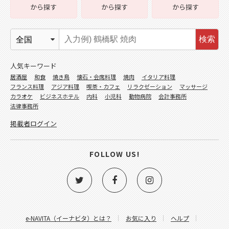
から探す
から探す
から探す
検索
人気キーワード
居酒屋
和食
焼き鳥
懐石・会席料理
焼肉
イタリア料理
フランス料理
アジア料理
喫茶・カフェ
リラクゼーション
マッサージ
カラオケ
ビジネスホテル
内科
小児科
動物病院
会計事務所
法律事務所
掲載者ログイン
FOLLOW US!
e-NAVITA（イーナビタ）とは？
お気に入り
ヘルプ