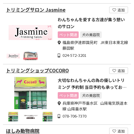
トリミングサロン Jasmine
追加
わんちゃんを愛する方達が集う憩い
のサロン
ペット関連
犬の美容院
福島県伊達郡国見町 JR東日本東北線
藤田駅
024-572-3201
トリミングショップCOCORO
追加
大切なわんちゃんの為の優しいトリ
ミング 予約制 当日予約も承っており
ます 送迎あり
ペット関連
犬の美容院
兵庫県神戸市垂水区 山陽電気鉄道本
線 山陽垂水駅
078-706-7370
ほしみ動物病院
追加