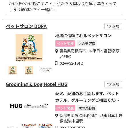
かに穏やかに過ごすこと。私たち人間よりも早く年をとって
しまう動物たちと一緒に...
ペットサロン DORA
追加
地域に信頼されるペットサロン
ペット関連
犬の美容院
福島県南相馬市 JR東日本常磐線 原
ノ町駅
0244-22-1912
Grooming & Dog Hotel HUG
追加
愛犬、愛猫のお世話します、ペット
ホテル、グルーミングご相談くださ
い
ペット関連
犬の美容院
新潟県南魚沼郡湯沢町 JR東日本上越
線 越後中里駅
090-4206-2100