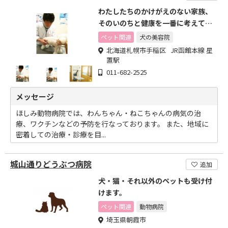
わたしたちのかけがえのない家族、
そのいのちと健康を一番に考えて診
察しております。
ペット関連
犬の美容院
北海道札幌市手稲区 JR函館本線 星
置駅
011-682-2525
メッセージ
ほしみ動物病院では、わんちゃん・ねこちゃんの病気の治
療、ワクチンなどの予防を行なっております。 また、地域に
密着しての治療・診療を目...
城山通りどうぶつ病院
追加
犬・猫・それ以外のペットも受け付
けます。
ペット関連
動物病院
埼玉県朝霞市