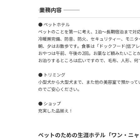
――― 業務内容 ―――
● ペットホテル
ペットのことを第一に考え、1泊～長期宿泊まで対
冷暖房完備、防音、防火、セキュリティー、モニタ
朝、夕はお散歩です。食事は「ドックフード(低ア
おやつは午前、午後の2回。お薬など頼みたいこと
お泊りするところは広いですので、毛布、人形、何
● トリミング
小型犬から大型犬まで、また他の美容室で預かって
のでご安心ください。
● ショップ
充実した品揃え！
ペットのための生涯ホテル「ワン・ニャ