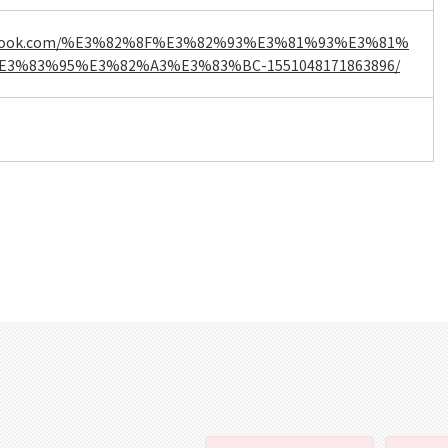
acebook.com/%E3%82%8F%E3%82%93%E3%81%93%E3%81%
3%83%95%E3%82%A3%E3%83%BC-1551048171863896/