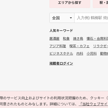
エリア
から探す
駅・
人気キーワード
居酒屋
和食
焼き鳥
懐石・会席料
アジア料理
喫茶・カフェ
リラクゼ
ビジネスホテル
内科
小児科
動物
掲載者ログイン
際のサービス向上およびサイトの利用状況把握のため、クッキー（C
同意されたものとみなします。詳細については、
「当社ウェブサイ
Copyright © HYOJITO.Co.,Ltd. All Rights Reserved.