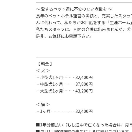
～ 愛するペット達に不安のない老後を ～
長年のペットホテル運営の実績と、充実したスタッ
んに代わって、私たちがお世話をする「生涯ホーム
私たちスタッフは、人間の介護は出来ませんが、犬
是非、お気軽にお電話下さい。
【 料金 】
＜ 犬 ＞
・小型犬1ヶ月………32,400円
・中型犬1ヶ月………37,800円
・大型犬1ヶ月………43,200円
＜ 猫 ＞
・1ヶ月………………32,400円
■1年分前払い（もし途中で亡くなった場合は、月
■毎月1回動物病院の先生による往診がございます