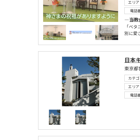
エリア
電話
―当教
「ベタ
別に愛
日本
東京都
カテゴ
エリア
電話