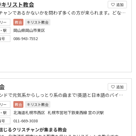
寺キリスト教会
追加
クリスチャンであるかないかを問わず多くの方が来られます。どなたでも安心してお越し下さい。
リー
教会
キリスト教会
岡山県岡山市東区
・駅
086-943-7552
番号
教会
追加
フルバンドで元気系からしっとり系の曲まで!英語と日本語のバイリンガル
リー
教会
キリスト教会
北海道札幌市西区 札幌市営地下鉄東西線 宮の沢駅
・駅
011-669-3038
番号
信じるクリスチャンが集まる教会