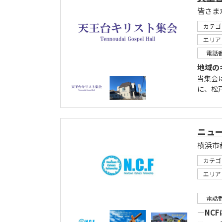
皆さま
カテゴ
エリア
電話
地域の
当集会
に、松
ニュ
横浜市
カテゴ
エリア
電話
―NC