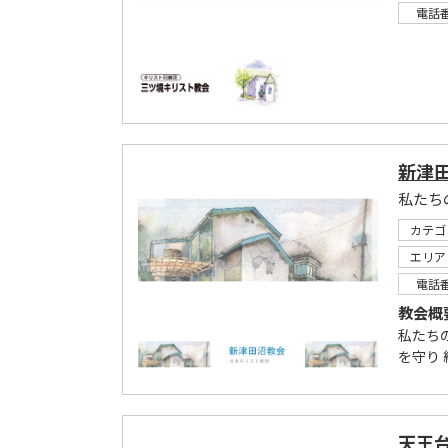
電話
新津
カテゴ
エリア
電話
教会概
私たち
を守り
天王