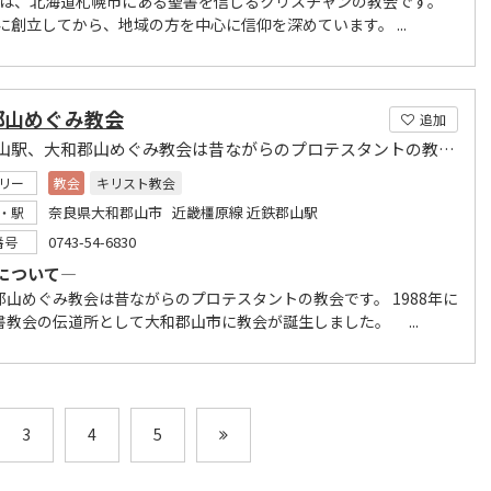
教会は、北海道札幌市にある聖書を信じるクリスチャンの教会です。
年に創立してから、地域の方を中心に信仰を深めています。 ...
郡山めぐみ教会
追加
近鉄郡山駅、大和郡山めぐみ教会は昔ながらのプロテスタントの教会です。
リー
教会
キリスト教会
奈良県大和郡山市 近畿橿原線 近鉄郡山駅
・駅
0743-54-6830
番号
について―
山めぐみ教会は昔ながらのプロテスタントの教会です。 1988年に
書教会の伝道所として大和郡山市に教会が誕生しました。 ...
3
4
5