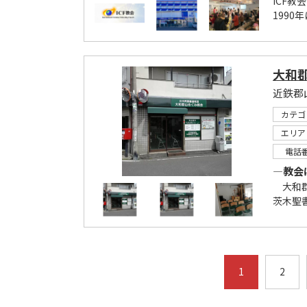
ICF
1990
大和
カテゴ
エリア
電話
―教会
大和郡
茨木聖
1
2