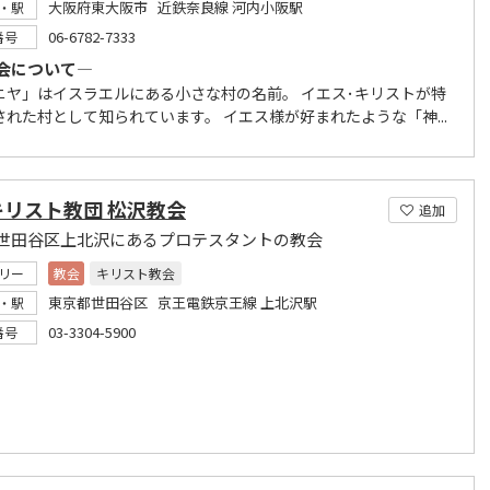
大阪府東大阪市 近鉄奈良線 河内小阪駅
・駅
06-6782-7333
番号
会について―
ニヤ」はイスラエルにある小さな村の名前。 イエス･キリストが特
された村として知られています。 イエス様が好まれたような「神...
キリスト教団 松沢教会
追加
世田谷区上北沢にあるプロテスタントの教会
リー
教会
キリスト教会
東京都世田谷区 京王電鉄京王線 上北沢駅
・駅
03-3304-5900
番号