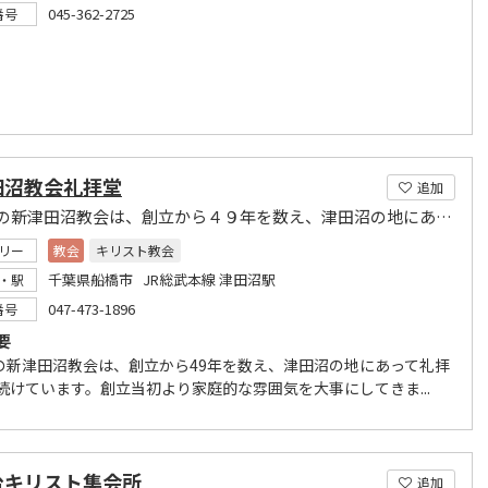
045-362-2725
番号
田沼教会礼拝堂
追加
私たちの新津田沼教会は、創立から４９年を数え、津田沼の地にあって礼拝を守り続けています。
リー
教会
キリスト教会
千葉県船橋市 JR総武本線 津田沼駅
・駅
047-473-1896
番号
要
の新津田沼教会は、創立から49年を数え、津田沼の地にあって礼拝
 続けています。創立当初より家庭的な雰囲気を大事にしてきま...
台キリスト集会所
追加