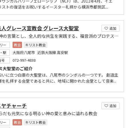
タウンカルバリーフェローシップ（NCF）は、2011年4月、イエ
リストの復活をお祝いするイースター礼拝から横浜市都筑区...
法人グレース宣教会 グレース大聖堂
追加
聖書を神の言葉とし、全人的な共生を実践する、福音派のプロテスタント教会
リー
教会
キリスト教会
大阪府八尾市 近鉄大阪線 高安駅
・駅
072-997-4838
番号
ス大聖堂のご紹介
沿いに立つ白亜の大聖堂は、八尾市のシンボルの一つです。 創造主
様を礼拝する会堂であると共に、地域に開かれた会堂として音楽...
ニヤチャーチ
追加
らだも元気になる明るい神の愛と恵みに溢れる教会
リー
教会
キリスト教会