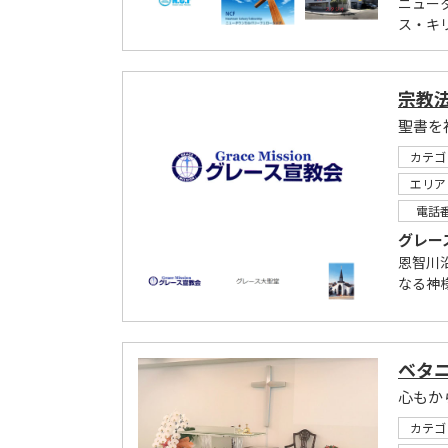
ニュー
ス・キ
宗教
カテゴ
エリア
電話
グレー
恩智川
なる神
ベタ
心もか
カテゴ