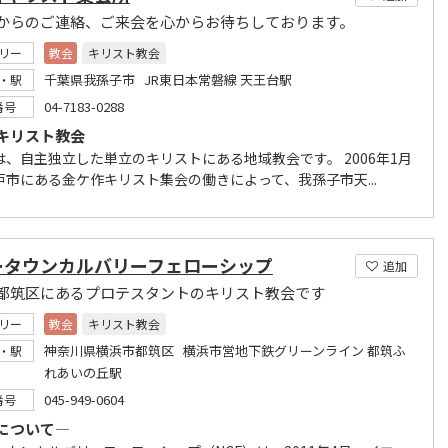
からのご連絡、ご来会を心からお待ちしております。
リー
教会
キリスト教会
千葉県我孫子市 JR東日本常磐線 天王台駅
・駅
04-7183-0288
番号
キリスト教会
は、自主独立した単立のキリストにある地域教会です。 2006年1月
戸市にある金ケ作キリスト集会の働きによって、我孫子市天...
ータウンカルバリーフェローシップ
追加
都筑区にあるプロテスタントのキリスト教会です
リー
教会
キリスト教会
神奈川県横浜市都筑区 横浜市営地下鉄グリーンライン 都筑ふ
・駅
れあいの丘駅
045-949-0604
番号
Fについて―