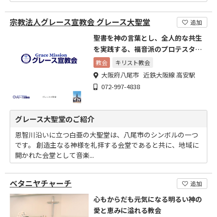
宗教法人グレース宣教会 グレース大聖堂
追加
聖書を神の言葉とし、全人的な共生
を実践する、福音派のプロテスタン
ト教会
教会
キリスト教会
大阪府八尾市 近鉄大阪線 高安駅
072-997-4838
グレース大聖堂のご紹介
恩智川沿いに立つ白亜の大聖堂は、八尾市のシンボルの一つ
です。 創造主なる神様を礼拝する会堂であると共に、地域に
開かれた会堂として音楽...
ベタニヤチャーチ
追加
心もからだも元気になる明るい神の
愛と恵みに溢れる教会