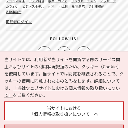
フランス料理
アジア料理
喫茶・カフェ
リラクゼーション
マッサージ
カラオケ
ビジネスホテル
内科
小児科
動物病院
会計事務所
法律事務所
掲載者ログイン
FOLLOW US!
当サイトでは、利用者が当サイトを閲覧する際のサービス向
上およびサイトの利用状況把握のため、クッキー（Cookie）
を使用しています。当サイトでは閲覧を継続されることで、ク
e-NAVITA（イーナビタ）とは？
お気に入り
ヘルプ
ッキーの使用に同意されたものとみなします。詳細について
利用規約
個人情報の取り扱いについて
運営会社
は、
「当社ウェブサイトにおける個人情報の取り扱いについ
サイトマップ
広告掲載に関するお問い合わせ
て」
をご覧ください。
サイトの内容に関するお問い合わせ
当サイトにおける
「個人情報の取り扱いについて」へ