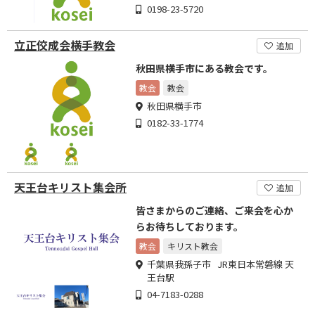
0198-23-5720
立正佼成会横手教会
追加
秋田県横手市にある教会です。
教会
教会
秋田県横手市
0182-33-1774
天王台キリスト集会所
追加
皆さまからのご連絡、ご来会を心か
らお待ちしております。
教会
キリスト教会
千葉県我孫子市 JR東日本常磐線 天
王台駅
04-7183-0288