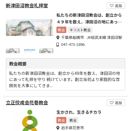
新津田沼教会礼拝堂
追加
私たちの新津田沼教会は、創立から
４９年を数え、津田沼の地にあって
礼拝を守り続けています。
教会
キリスト教会
千葉県船橋市 JR総武本線 津田沼駅
047-473-1896
教会概要
私たちの新津田沼教会は、創立から49年を数え、津田沼の地
にあって礼拝を守り 続けています。創立当初より家庭的な雰
囲気を大事にしてきま...
立正佼成会花巻教会
追加
生かされ、生きるチカラ
教会
教会
岩手県花巻市