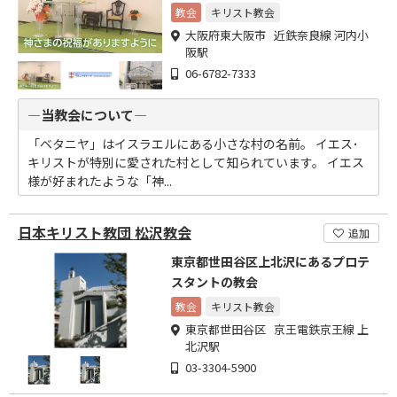
教会
キリスト教会
大阪府東大阪市 近鉄奈良線 河内小
阪駅
06-6782-7333
―当教会について―
「ベタニヤ」はイスラエルにある小さな村の名前。 イエス･
キリストが特別に愛された村として知られています。 イエス
様が好まれたような「神...
日本キリスト教団 松沢教会
追加
東京都世田谷区上北沢にあるプロテ
スタントの教会
教会
キリスト教会
東京都世田谷区 京王電鉄京王線 上
北沢駅
03-3304-5900