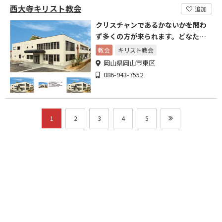
西大寺キリスト教会
追加
クリスチャンであるかないかを問わ
ず多くの方が来られます。どなたで
も安心してお越し下さい。
教会
キリスト教会
岡山県岡山市東区
086-943-7552
1
2
3
4
5