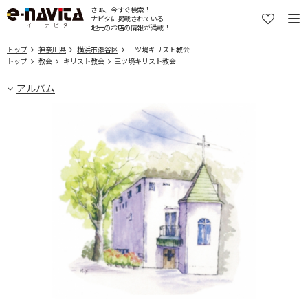
さぁ、今すぐ検索！
ナビタに掲載されている
地元のお店の情報が満載！
トップ
神奈川県
横浜市瀬谷区
三ツ境キリスト教会
トップ
教会
キリスト教会
三ツ境キリスト教会
アルバム