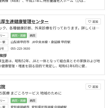
病棟（48床）、平成17年に特別養護老人ホ－ム（ひば...
県厚生連健康管理センター
追加
人間ドック、各種健康診断、外来診療を行っております。詳しくはお問合せ下さい。
リー
病院・医療
病院
山梨県甲府市 JR中央本線・身延線 甲府駅
・駅
055-223-3630
番号
長挨拶
厚生連は、昭和52年、JAと一体となって組合員とその家族および地
健康管理・増進を図る目的で発足し、昭和61年6月に健...
病院
追加
ろ医療 まごころサービス 地域のために
リー
病院・医療
病院
愛知県岡崎市 愛知環状鉄道線 中岡崎駅
・駅