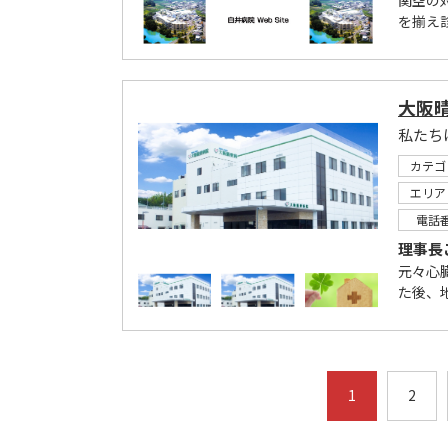
関空の
を揃え
大阪
カテゴ
エリア
電話
理事長
元々心
た後、
1
2