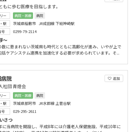
ともに歩む医療を目指します。
リー
病院・医療
病院
茨城県稲敷市 JR成田線 下総神崎駅
・駅
0299-79-2114
番号
拶～
の数に恵まれない茨城県も時代とともに高齢化が進み、いやが上で
包括ケアシステム連携を加速化する必要が求められています。そ...
畑病院
追加
人社団 青燈会
リー
病院・医療
病院
茨城県那珂市 JR水郡線 上菅谷駅
・駅
029-295-2611
番号
あいさつ
5年に当病院を開設し、平成8年には介護老人保健施設、平成10年に