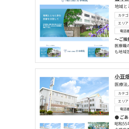
地域と
カテゴ
エリア
電話
～ご挨
医療職
も地域
小豆
医療法
カテゴ
エリア
電話
● ご
昭和5