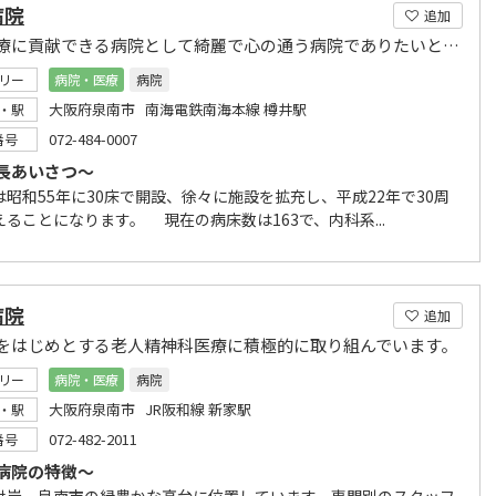
病院
追加
地域医療に貢献できる病院として綺麗で心の通う病院でありたいと念願し、努力してゆきたいです。
リー
病院・医療
病院
大阪府泉南市 南海電鉄南海本線 樽井駅
・駅
072-484-0007
番号
長あいさつ～
昭和55年に30床で開設、徐々に施設を拡充し、平成22年で30周
ることになります。 現在の病床数は163で、内科系...
病院
追加
をはじめとする老人精神科医療に積極的に取り組んでいます。
リー
病院・医療
病院
大阪府泉南市 JR阪和線 新家駅
・駅
072-482-2011
番号
病院の特徴～