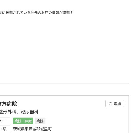
タに掲載されている
地元のお店の情報が満載！
）
地方病院
追加
整形外科、泌尿器科
リー
病院・医療
病院
茨城県東茨城郡城里町
・駅