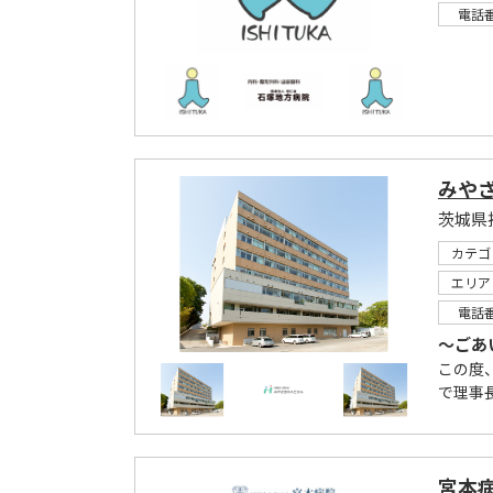
電話
みや
茨城県
カテゴ
エリア
電話
～ごあ
この度
で理事
宮本