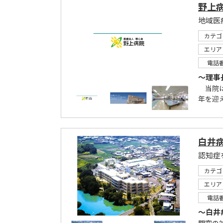
野上
カテゴ
エリア
電話
～理事
当院は
年を迎え
白井
認知症
カテゴ
エリア
電話
～白井