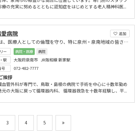
対岸、泉南市の緑豊かな高台に位置しています。専門別のスタッフ
診療の充実に努めるとともに認知症をはじめとする老人精神科医...
晴愛病院
追加
私たちは、医療人としての倫理を守り、特に泉州・泉南地域の皆さまから信頼されるよう励みます
リー
病院・医療
病院
大阪府泉南市 JR阪和線 新家駅
・駅
072-482-7777
番号
ご挨拶
臓血管外科が専門で、鳥取・島根の病院で手術を中心に十数年勤め
地元の大阪に戻って循環器内科、 循環器救急を十数年経験し、平...
3
4
5