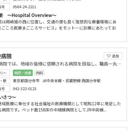
0564-24-2211
番号
 ～Hospital Overview～
院は岡崎城の西に位置し、交通の便も良く理想的な療養環境にあ
まごころ医療まごころサービス」をモットーに診療にあたってお
寺病院
追加
国分寺病院では、地域の皆様に信頼される病院を目指し、職員一丸となって取り組んでおります。
リー
病院・医療
内科
東京都国分寺市 JR中央本線・武蔵野線 西国分寺駅
・駅
042-322-0123
番号
いさつ～
地域医療に奉仕する社会福祉の医療機関として昭和12年に発足した
病院です。ベッド数158床の中規模病院としてJR中央線...