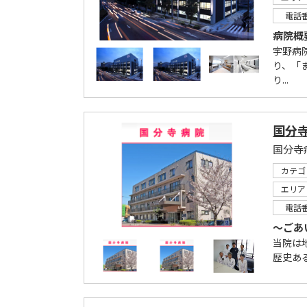
電話
病院概要
宇野病
り、「
り...
国分
カテゴ
エリア
電話
～ごあ
当院は
歴史ある