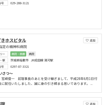
029-288-3121
番号
ざきホスピタル
追加
指定の精神科病院
リー
病院・医療
病院
茨城県稲敷市 JR成田線 滑河駅
・駅
0297-87-3321
番号
いさつ～
、宮﨑俊一 前理事長のあとを受け継ぎまして、平成28年6月1日付
長に就任いたしました、誠に身の引き締まる思いであります。 ...
病院
追加