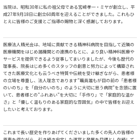
当院は、昭和30年に私の祖父母である宮﨑孝一・ミヤが創立し、平
成27年9月18日に創立60周年を迎えることができました。これもひ
とえに皆様のご支援とご指導の賜物と深く感謝しております。
医療法人精光会は、地域に貢献できる精神科病院を目指して近隣の
医療機関をはじめ諸機関との連携のもとに、より良い精神科医療や
サービスを提供できるよう従事してまいりましたが、今後も歴代の
理事長、院長はじめ多くのスタッフの創意と努力によって構築され
てきた医療文化とも云うべき特質や伝統を受け継ぎながら、患者様
の立場を尊重し、法人理念であります"職員誰もが目の前の「患者様
のいのち」を「自分のいのち」のように大切に思う病院"を念頭に置
いて、患者様との"ふれあい"を大切に「手作り」で「家庭的な温か
さ」と「優しく温もりのある家庭的な雰囲気」の中で皆様をお迎え
したいと考えております。
これまで長い歴史を作りあげてくださいました多くの先人の皆様の
恩恵を得ながら、引き続き安定した運営と発展を目標とし存続して