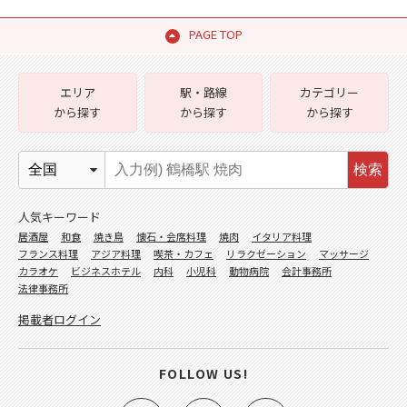
PAGE TOP
エリア
駅・路線
カテゴリー
から探す
から探す
から探す
検索
人気キーワード
居酒屋
和食
焼き鳥
懐石・会席料理
焼肉
イタリア料理
フランス料理
アジア料理
喫茶・カフェ
リラクゼーション
マッサージ
カラオケ
ビジネスホテル
内科
小児科
動物病院
会計事務所
法律事務所
掲載者ログイン
FOLLOW US!