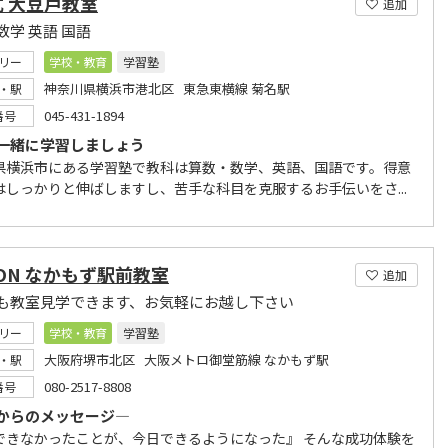
 大豆戸教室
追加
数学 英語 国語
リー
学校・教育
学習塾
神奈川県横浜市港北区 東急東横線 菊名駅
・駅
045-431-1894
番号
一緒に学習しましょう
県横浜市にある学習塾で教科は算数・数学、英語、国語です。得意
はしっかりと伸ばしますし、苦手な科目を克服するお手伝いをさ...
ON なかもず駅前教室
追加
も教室見学できます、お気軽にお越し下さい
リー
学校・教育
学習塾
大阪府堺市北区 大阪メトロ御堂筋線 なかもず駅
・駅
080-2517-8808
番号
からのメッセージ―
できなかったことが、今日できるようになった』 そんな成功体験を