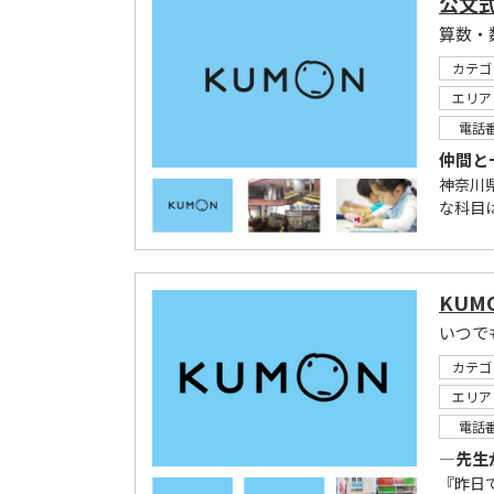
公文式
算数・
カテゴ
エリア
電話
仲間と
神奈川
な科目
KUM
いつで
カテゴ
エリア
電話
―先生
『昨日