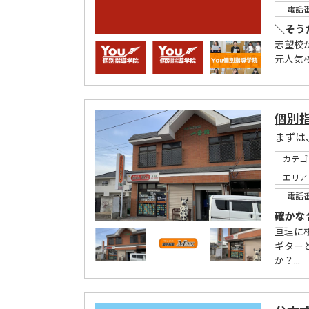
電話
＼そう
志望校
元人気
個別指
まずは
カテゴ
エリア
電話
確かな
亘理に
ギター
か？...