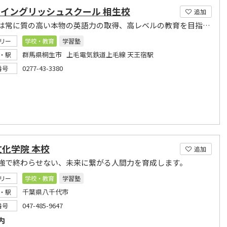
 Rイングリッシュスクール 相生校
追加
私たちは常に質の高い本物の英語力の取得、高レベルの教育を目指しています。
リー
学校・教育
学習塾
群馬県桐生市 上毛電気鉄道上毛線 天王宿駅
・駅
0277-43-3380
番号
化学院 本校
追加
強で終わらせない、未来に繋がる人間力を育成します。
リー
学校・教育
学習塾
千葉県八千代市
・駅
047-485-9647
番号
内