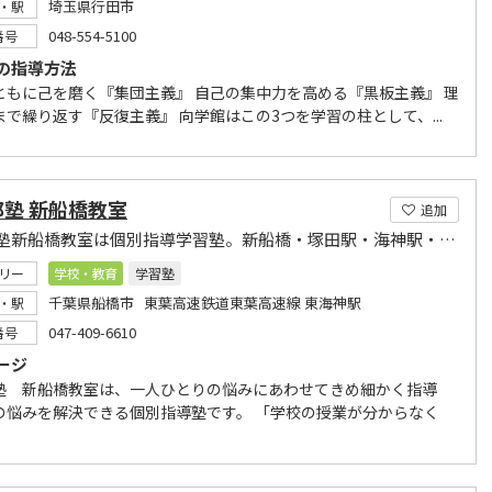
埼玉県行田市
・駅
048-554-5100
番号
の指導方法
ともに己を磨く『集団主義』 自己の集中力を高める『黒板主義』 理
まで繰り返す『反復主義』 向学館はこの3つを学習の柱として、...
塾 新船橋教室
追加
個太郎塾新船橋教室は個別指導学習塾。新船橋・塚田駅・海神駅・東海神駅周辺の小中高校生が対象。
リー
学校・教育
学習塾
千葉県船橋市 東葉高速鉄道東葉高速線 東海神駅
・駅
047-409-6610
番号
ージ
塾 新船橋教室は、一人ひとりの悩みにあわせてきめ細かく指導
の悩みを解決できる個別指導塾です。 「学校の授業が分からなく