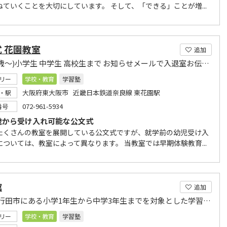
ねていくことを大切にしています。 そして、「できる」ことが増...
 花園教室
追加
幼児(0歳～)小学生 中学生 高校生まで お知らせメールで入退室お伝えしています 見学自由
リー
学校・教育
学習塾
大阪府東大阪市 近畿日本鉄道奈良線 東花園駅
・駅
072-961-5934
番号
歳から受け入れ可能な公文式
たくさんの教室を展開している公文式ですが、就学前の幼児受け入
については、教室によって異なります。 当教室では早期体験教育...
館
追加
埼玉県行田市にある小学1年生から中学3年生までを対象とした学習塾です。
リー
学校・教育
学習塾