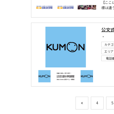
【ここ
標は違
公文
・
カテゴ
エリア
電話
4
5