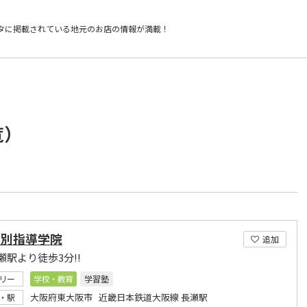
タに掲載されている
地元のお店の情報が満載！
覧）
個別指導学院
追加
瀬駅より徒歩3分!!
リー
学校・教育
学習塾
大阪府東大阪市 近畿日本鉄道大阪線 長瀬駅
・駅