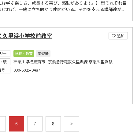
には学ぶ楽しさ、成長する喜び、感動があります。】 皆それぞれ目
うけれど、一緒に立ち向かう仲間がいる。それを支える講師達が...
式 久里浜小学校前教室
追加
リー
学校・教育
学習塾
神奈川県横須賀市 京浜急行電鉄久里浜線 京急久里浜駅
・駅
090-6025-9487
番号
6
7
8