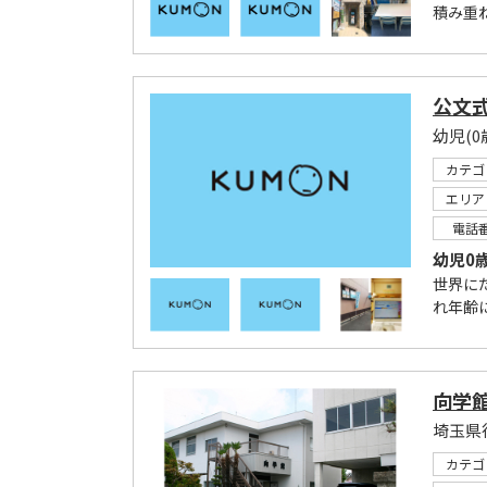
積み重
公文式
カテゴ
エリア
電話
幼児0
世界に
れ年齢
向学
カテゴ