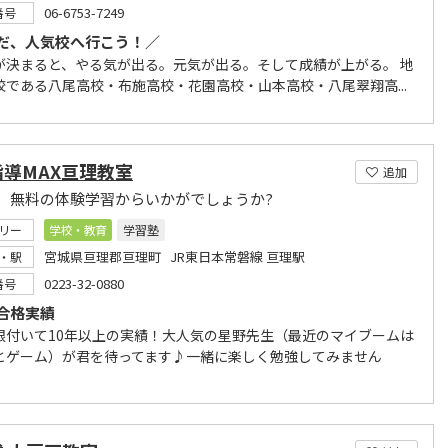
06-6753-7249
番号
だ、人気校へ行こう！／
が決まると、やる気が出る。元気が出る。そして成績が上がる。 地
校である八尾高校・布施高校・花園高校・山本高校・八尾翠翔高...
導MAX亘理教室
追加
、無料の体験学習からいかがでしょうか?
リー
学校・教育
学習塾
宮城県亘理郡亘理町 JR東日本常磐線 亘理駅
・駅
0223-32-0880
番号
合格実績
根付いて10年以上の実績！大人気の星野先生（最近のマイブームは
とゲーム）が君を待ってます♪一緒に楽しく勉強してみません