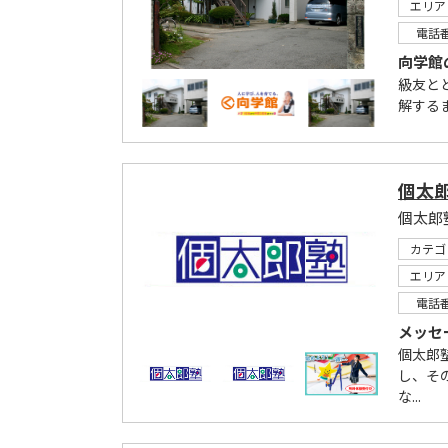
エリア
電話
向学館
級友と
解する
個太郎
カテゴ
エリア
電話
メッセ
個太郎
し、そ
な...