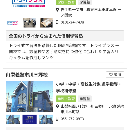
学校・教育
学習塾
岩手県一関市 JR東日本東北本線 一
ノ関駅
0191-34-7438
全国のトライから生まれた個別学習塾
トライ式学習法を踏襲した個別指導塾です。トライプラス 一
関校では、志望校や苦手意識を持つ強化に合わせた学習カリ
キュラムを作成しマンツ...
山梨義塾市川三郷校
追加
小学・中学・高校生対象 進学指導・
学校補修塾
学校・教育
学習塾
山梨県西八代郡市川三郷町 JR身延線
市川本町駅
055-272-0973