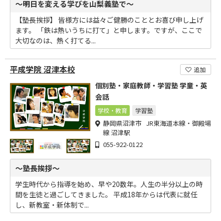
～明日を変える学びを山梨義塾で～
【塾長挨拶】 皆様方には益々ご健勝のこととお喜び申し上げ
ます。 「鉄は熱いうちに打て」と申します。ですが、ここで
大切なのは、熱く打てる...
平成学院 沼津本校
追加
個別塾・家庭教師・学習塾 学童・英
会話
学校・教育
学習塾
静岡県沼津市 JR東海道本線・御殿場
線 沼津駅
055-922-0122
～塾長挨拶～
学生時代から指導を始め、早や20数年。人生の半分以上の時
間を生徒と過ごしてきました。 平成18年からは代表に就任
し、新教室・新体制で...