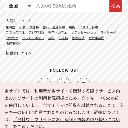
検索
人気キーワード
居酒屋
和食
焼き鳥
懐石・会席料理
焼肉
イタリア料理
フランス料理
アジア料理
喫茶・カフェ
リラクゼーション
マッサージ
カラオケ
ビジネスホテル
内科
小児科
動物病院
会計事務所
法律事務所
掲載者ログイン
FOLLOW US!
当サイトでは、利用者が当サイトを閲覧する際のサービス向
上およびサイトの利用状況把握のため、クッキー（Cookie）
を使用しています。当サイトでは閲覧を継続されることで、ク
e-NAVITA（イーナビタ）とは？
お気に入り
ヘルプ
ッキーの使用に同意されたものとみなします。詳細について
利用規約
個人情報の取り扱いについて
運営会社
は、
「当社ウェブサイトにおける個人情報の取り扱いについ
サイトマップ
広告掲載に関するお問い合わせ
て」
をご覧ください。