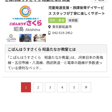
児童発達支援・放課後等デイサービ
ス スタッフが丁寧に楽しくサポート
学校・教育
保育園
東京都昭島市
042-519-2452
こぱんはうすさくら 昭島たなか教室とは
｢こぱんはうすさくら 昭島たなか教室｣は、JR東日本の青梅
線・五日市線・八高線、西武鉄道…と電車の路線が多数通っ
ている便利なベッド...
1
2
3
4
5