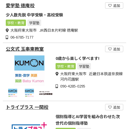
愛学塾 徳庵校
追加
少人数先鋭 中学受験・高校受験
学校・教育
学習塾
大阪府東大阪市 JR西日本片町線 徳庵駅
06-6785-7177
公文式 玉串東教室
追加
0歳から楽しく学べます!
学校・教育
学習塾
大阪府東大阪市 近畿日本鉄道奈良線
河内花園駅
090-4285-0295
トライプラス 一関校
追加
個別指導とAI学習を組み合わせた次
世代の個別指導塾