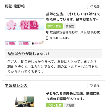
桜塾 熊野校
追加
講師と生徒、1対1もしくは1対2まで
を指導しています。通常授業入学随
時受付中！
学校・教育
学習塾
広島県安芸郡熊野町 JR呉線 矢野駅
082-855-4415
勉強ばかりが能じゃない！
皆さん、朝ご飯しっかり食べて、お腹に力入っていますか？
朝食を抜くと、体力だけでなく、脳のエネルギーも11時あた
りからきれてくるそう...
学習塾シンカ
追加
子どもたちの成長と笑顔、勉強に取
り組める環境があります。
学校・教育
学習塾