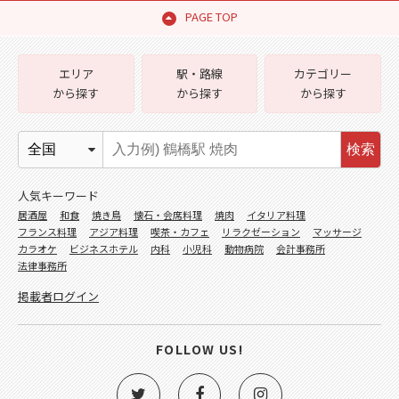
PAGE TOP
エリア
駅・路線
カテゴリー
から探す
から探す
から探す
検索
人気キーワード
居酒屋
和食
焼き鳥
懐石・会席料理
焼肉
イタリア料理
フランス料理
アジア料理
喫茶・カフェ
リラクゼーション
マッサージ
カラオケ
ビジネスホテル
内科
小児科
動物病院
会計事務所
法律事務所
掲載者ログイン
FOLLOW US!