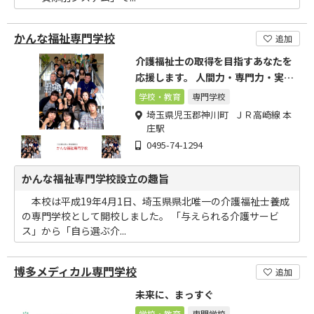
かんな福祉専門学校
追加
介護福祉士の取得を目指すあなたを
応援します。 人間力・専門力・実践
力
学校・教育
専門学校
埼玉県児玉郡神川町 ＪＲ高崎線 本
庄駅
0495-74-1294
かんな福祉専門学校設立の趣旨
本校は平成19年4月1日、埼玉県県北唯一の介護福祉士養成
の専門学校として開校しました。 「与えられる介護サービ
ス」から「自ら選ぶ介...
博多メディカル専門学校
追加
未来に、まっすぐ
学校・教育
専門学校