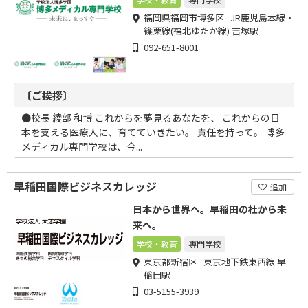
福岡県福岡市博多区 JR鹿児島本線・
篠栗線(福北ゆたか線) 吉塚駅
092-651-8001
〔ご挨拶〕
●校長 綾部 和博 これからを夢見るあなたを、 これからの日
本を支える医療人に、育てていきたい。 責任を持って。 博多
メディカル専門学校は、今...
早稲田国際ビジネスカレッジ
追加
日本から世界へ。早稲田の杜から未
来へ。
学校・教育
専門学校
東京都新宿区 東京地下鉄東西線 早
稲田駅
03-5155-3939