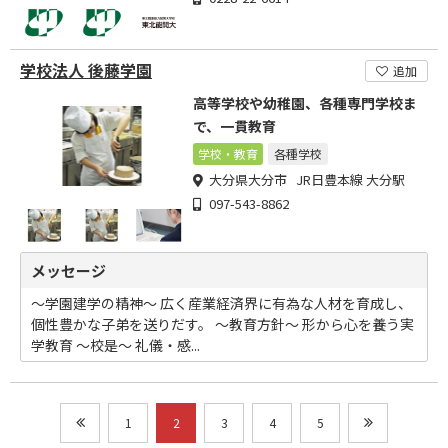
学校法人 後藤学園
追加
高等学校や幼稚園、各種専門学校ま
で、一貫教育
学校・教育
各種学校
大分県大分市 JR日豊本線 大分駅
097-543-8862
メッセージ
～学園建学の精神～ 広く産業経済界に有為な人材を育成し、
個性豊かな子弟を送りだす。 ～教育方針～ 形から心を養う実
学教育 ～校是～ 礼儀・感...
1
2
3
4
5