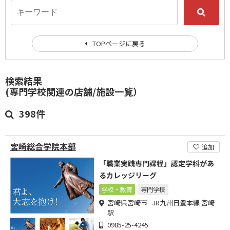
TOPページに戻る
検索結果
(専門学校関連の店舗/施設一覧）
398件
宮崎総合学院本部
追加
「職業実践専門課程」認定学科があ
るカレッジリーグ
学校・教育
専門学校
宮崎県宮崎市 JR九州日豊本線 宮崎
駅
0985-25-4245