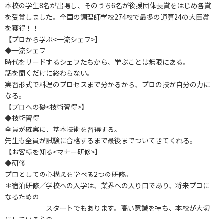
本校の学生8名が出場し、そのうち6名が後援団体長賞をはじめ各賞
を受賞しました。全国の調理師学校274校で最多の通算24の大臣賞
を獲得！！
【プロから学ぶ<一流シェフ>】
◆一流シェフ
時代をリードするシェフたちから、学ぶことは無限にある。
話を聞くだけに終わらない。
実習形式で料理のプロセスまで分かるから、プロの技が自分の力に
なる。
【プロへの礎<技術習得>】
◆技術習得
全員が確実に、基本技術を習得する。
先生も全員が試験に合格するまで最後までついてきてくれる。
【お客様を知る<マナー研修>】
◆研修
プロとしての心構えを学べる2つの研修。
＊宿泊研修／学校への入学は、業界への入り口であり、将来プロに
なるための
スタートでもあります。高い意識を持ち、本校が大切