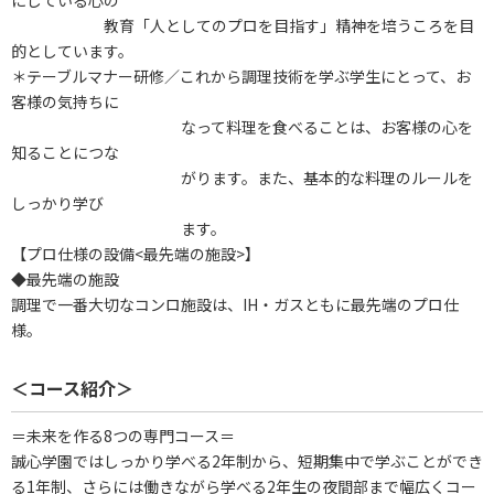
にしている心の
教育「人としてのプロを目指す」精神を培うころを目
的としています。
＊テーブルマナー研修／これから調理技術を学ぶ学生にとって、お
客様の気持ちに
なって料理を食べることは、お客様の心を
知ることにつな
がります。また、基本的な料理のルールを
しっかり学び
ます。
【プロ仕様の設備<最先端の施設>】
◆最先端の施設
調理で一番大切なコンロ施設は、IH・ガスともに最先端のプロ仕
様。
＜コース紹介＞
＝未来を作る8つの専門コース＝
誠心学園ではしっかり学べる2年制から、短期集中で学ぶことができ
る1年制、さらには働きながら学べる2年生の夜間部まで幅広くコー