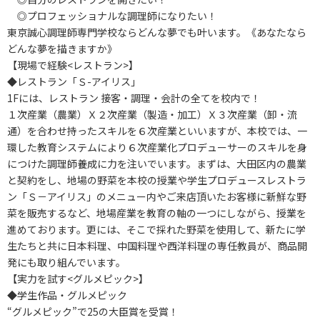
◎プロフェッショナルな調理師になりたい！
東京誠心調理師専門学校ならどんな夢でも叶います。《あなたなら
どんな夢を描きますか》
【現場で経験<レストラン>】
◆レストラン「Ｓ-アイリス」
1Fには、レストラン 接客・調理・会計の全てを校内で！
１次産業（農業）Ｘ２次産業（製造・加工）Ｘ３次産業（卸・流
通）を合わせ持ったスキルを６次産業といいますが、本校では、一
環した教育システムにより６次産業化プロデューサーのスキルを身
につけた調理師養成に力を注いでいます。まずは、大田区内の農業
と契約をし、地場の野菜を本校の授業や学生プロデュースレストラ
ン「Ｓ－アイリス」のメニュー内やご来店頂いたお客様に新鮮な野
菜を販売するなど、地場産業を教育の軸の一つにしながら、授業を
進めております。更には、そこで採れた野菜を使用して、新たに学
生たちと共に日本料理、中国料理や西洋料理の専任教員が、商品開
発にも取り組んでいます。
【実力を試す<グルメピック>】
◆学生作品・グルメピック
“グルメピック”で25の大臣賞を受賞！