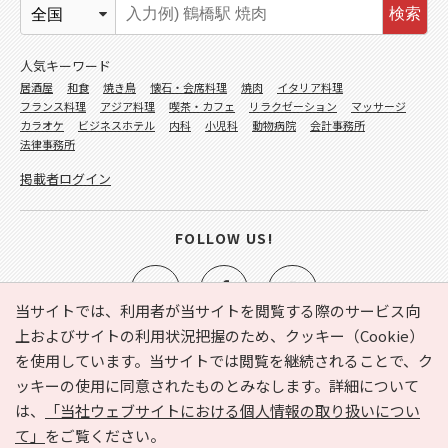
検索
人気キーワード
居酒屋
和食
焼き鳥
懐石・会席料理
焼肉
イタリア料理
フランス料理
アジア料理
喫茶・カフェ
リラクゼーション
マッサージ
カラオケ
ビジネスホテル
内科
小児科
動物病院
会計事務所
法律事務所
掲載者ログイン
FOLLOW US!
当サイトでは、利用者が当サイトを閲覧する際のサービス向
上およびサイトの利用状況把握のため、クッキー（Cookie）
を使用しています。当サイトでは閲覧を継続されることで、ク
e-NAVITA（イーナビタ）とは？
お気に入り
ヘルプ
ッキーの使用に同意されたものとみなします。詳細について
利用規約
個人情報の取り扱いについて
運営会社
は、
「当社ウェブサイトにおける個人情報の取り扱いについ
サイトマップ
広告掲載に関するお問い合わせ
て」
をご覧ください。