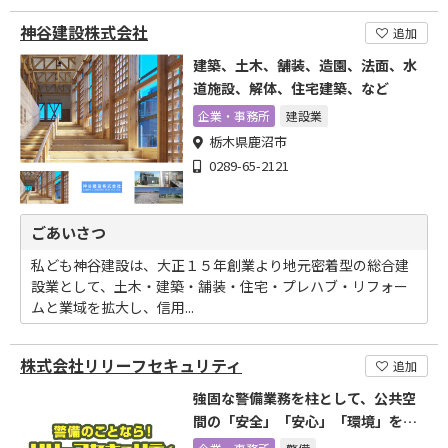
神谷建設株式会社
追加
建築、土木、舗装、造園、法面、水
道施設、解体、住宅建築、など
企業・事務所
建設業
栃木県鹿沼市
0289-65-2121
ごあいさつ
私ども神谷建設は、大正１５年創業より地元密着型の総合建
設業として、土木・建築・舗装・住宅・プレハブ・リフォー
ムと業域を拡大し、信用...
株式会社リリーフセキュリティ
追加
強固な警備業務を柱として、公共空
間の「安全」「安心」「環境」を守
ります