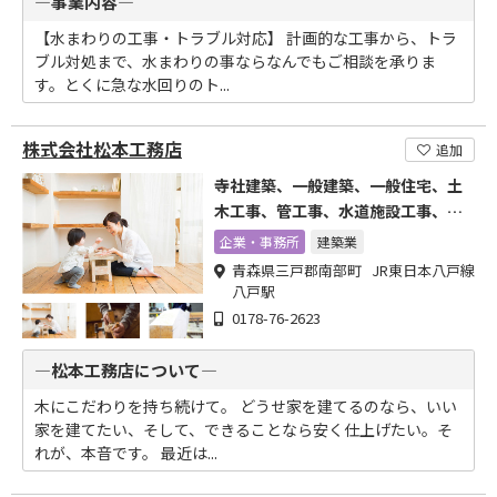
―事業内容―
【水まわりの工事・トラブル対応】 計画的な工事から、トラ
ブル対処まで、水まわりの事ならなんでもご相談を承りま
す。とくに急な水回りのト...
株式会社松本工務店
追加
寺社建築、一般建築、一般住宅、土
木工事、管工事、水道施設工事、舗
装工事
企業・事務所
建築業
青森県三戸郡南部町 JR東日本八戸線
八戸駅
0178-76-2623
―松本工務店について―
木にこだわりを持ち続けて。 どうせ家を建てるのなら、いい
家を建てたい、そして、できることなら安く仕上げたい。そ
れが、本音です。 最近は...