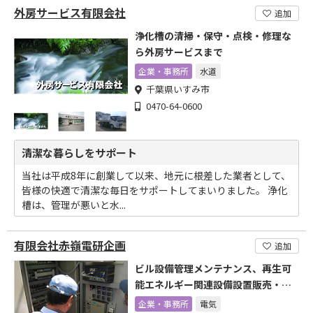
外房サービス有限会社
追加
浄化槽の清掃・保守・点検・修理な
ら外房サービスまで
企業・事務所
水道
千葉県いすみ市
0470-64-0600
清潔な暮らしをサポート
当社は平成8年に創業して以来、地元に根差した業者として、
皆様の快適で清潔な毎日をサポートしてまいりました。 浄化
槽は、管理が悪いと水...
有限会社赤嶺電研企画
追加
ビル設備管理メンテナンス、再生可
能エネルギー関連設備設置販売・提
案
企業・事務所
電気