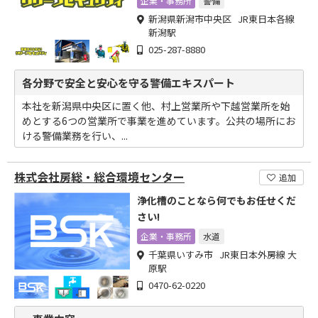
企業・事務所
警備
新潟県新潟市中央区 JR東日本各線
新潟駅
025-287-8880
各分野で安全と安心を守る警備エキスパート
本社を新潟県中央区に置く他、村上営業所や下越営業所を始
めとする6つの営業所で事業を進めています。公共の場所にお
ける警備業務を行い、...
株式会社房総・総合環境センター
追加
浄化槽のことなら何でもお任せくだ
さい!
企業・事務所
水道
千葉県いすみ市 JR東日本外房線 大
原駅
0470-62-0220