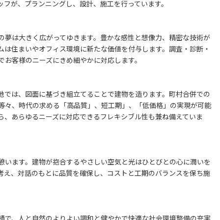
ッフが、プランニングし、設計、施工を行っています。
の夢は大きく広がってゆきます。豊かな感性と想像力、精密な技術が
ムは住まいやオフィス環境に新たな価値を付与します。調査・診断・
でお客様のニーズにきめ細やかに対応します。
地では、図面に基づき組立てることで建物を造ります。町村合併での
等々、時代の求める「高品質」、短工期」、「低価格」の実現が可能
ら、あらゆるニーズに対応できるフレキシブル性も兼ね備えていま
憩います。建物が抱合するやさしい空気と光はひとびとの心に潤いを
考え、対話のもとに品質を確保し、コストと工期のバランスを保ち施
実績で、人と自然のよりよい調和と健やかで快適な社会環境整備の充実