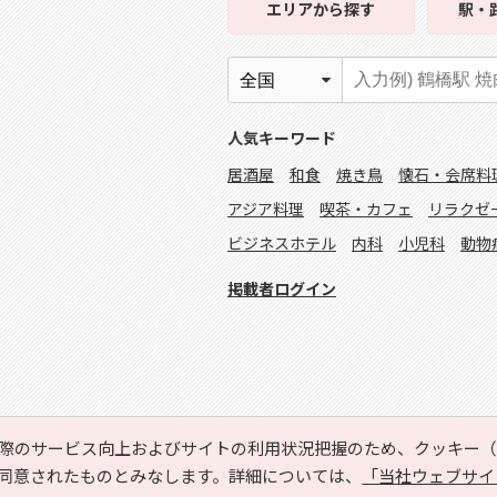
エリア
から探す
駅・
人気キーワード
居酒屋
和食
焼き鳥
懐石・会席料
アジア料理
喫茶・カフェ
リラクゼ
ビジネスホテル
内科
小児科
動物
掲載者ログイン
際のサービス向上およびサイトの利用状況把握のため、クッキー（C
同意されたものとみなします。詳細については、
「当社ウェブサイ
Copyright © HYOJITO.Co.,Ltd. All Rights Reserved.