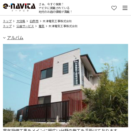
さぁ、今すぐ検索！
ナビタに掲載されている
地元のお店の情報が満載！
トップ
大分県
臼杵市
木津電気工事株式会社
トップ
公益サービス
電気
木津電気工事株式会社
アルバム
電気設備工事をメインに幅広い分野の施工を手掛けております