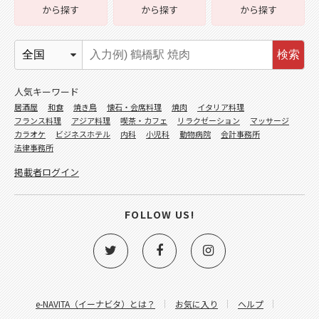
から探す
から探す
から探す
検索
人気キーワード
居酒屋
和食
焼き鳥
懐石・会席料理
焼肉
イタリア料理
フランス料理
アジア料理
喫茶・カフェ
リラクゼーション
マッサージ
カラオケ
ビジネスホテル
内科
小児科
動物病院
会計事務所
法律事務所
掲載者ログイン
FOLLOW US!
e-NAVITA（イーナビタ）とは？
お気に入り
ヘルプ