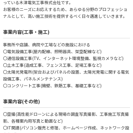
っている木津電気工事株式会社です。
お客様のニーズにお応えするため、あらゆる分野のプロフェッショ
ナルとして、高い施工技術を提供するべく日々邁進していきます。
事業内容(工事・施工)
事務所や店舗、病院や工場などの施設における
〇電気設備工事(屋内配線、照明器具、架空配線など)
〇通信設備工事(TV、インターネット環境整備、監視カメラなど)
〇土木工事(造成工事、フェンス工事、足場工事など)
〇太陽光発電所(架台およびパネルの設置、太陽光発電に関する電気
設備工事、パネルメンテナンス)
〇コンクリート工事(擁壁、鉄筋工事、基礎工事など)
事業内容(その他)
〇空撮(高性能ドローンによる現場の調査写真撮影、工事施工写真撮
影、各種案内用写真と動画など)
〇IT関連(パソコン販売と修理、ホームページ作成、ネットワーク設