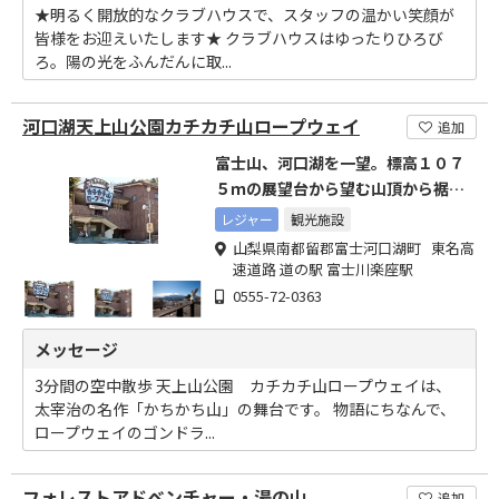
★明るく開放的なクラブハウスで、スタッフの温かい笑顔が
皆様をお迎えいたします★ クラブハウスはゆったりひろび
ろ。陽の光をふんだんに取...
河口湖天上山公園カチカチ山ロープウェイ
追加
富士山、河口湖を一望。標高１０７
５ｍの展望台から望む山頂から裾野
まで見渡せる富士山は必見。
レジャー
観光施設
山梨県南都留郡富士河口湖町 東名高
速道路 道の駅 富士川楽座駅
0555-72-0363
メッセージ
3分間の空中散歩 天上山公園 カチカチ山ロープウェイは、
太宰治の名作「かちかち山」の舞台です。 物語にちなんで、
ロープウェイのゴンドラ...
フォレストアドベンチャー・湯の山
追加