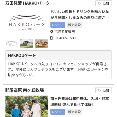
万田発酵 HAKKOパーク
追加
おいしい料理とドリンクを味わいな
がら発酵としまなみの自然に癒され
る
レジャー
観光施設
広島県尾道市
0120-85-1589
HAKKOUゲート
HAKKOUパークへの入り口です。カフェ、ショップが併設さ
れ、屋外にはカフェテラスもございます。 HAKKOガーデンを
眺めながらのん...
那須高原 南ヶ丘牧場
追加
南ヶ丘牧場は年中無休、入場・駐車
場無料!遊んで食べて体験!
レジャー
観光施設