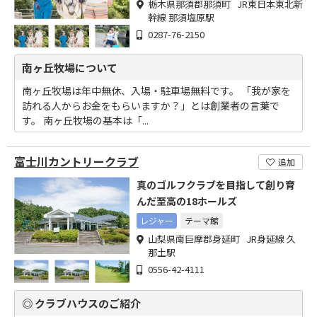
栃木県那須郡那須町 JR東日本東北新
幹線 那須塩原駅
0287-76-2150
南ヶ丘牧場について
南ヶ丘牧場は年中無休、入場・駐車場無料です。 「我が家を
訪れる人からお金をもらいますか？」とは創業者の言葉で
す。 南ヶ丘牧場の基本は「...
富士川カントリークラブ
追加
真のゴルフクラブを目指して創り育
んだ至高の18ホールズ
レジャー
テーマ館
山梨県南巨摩郡身延町 JR身延線 久
那土駅
0556-42-4111
◎ クラブハウスのご紹介