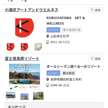
小淵沢アートアンドウエルネス
追加
KOBUCHIZAWA ART &
WELLNESS
レジャー
テーマパーク
山梨県北杜市
0551-36-5272
富士見高原リゾート
追加
オールシーズン遊べる一大リゾート
レジャー
観光施設
長野県諏訪郡富士見町
0266-66-2121
メッセージ