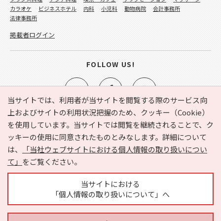
カラオケ
ビジネスホテル
内科
小児科
動物病院
会計事務所
法律事務所
掲載者ログイン
FOLLOW US!
当サイトでは、利用者が当サイトを閲覧する際のサービス向
上およびサイトの利用状況把握のため、クッキー（Cookie）
を使用しています。当サイトでは閲覧を継続されることで、ク
e-NAVITA（イーナビタ）とは？
お気に入り
ヘルプ
ッキーの使用に同意されたものとみなします。詳細について
利用規約
個人情報の取り扱いについて
運営会社
は、
「当社ウェブサイトにおける個人情報の取り扱いについ
サイトマップ
広告掲載に関するお問い合わせ
て」
をご覧ください。
サイトの内容に関するお問い合わせ
当サイトにおける
「個人情報の取り扱いについて」へ