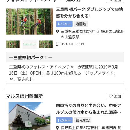
三重県 初パーク!ダブルジップで爽快
感を分かち合える!
レジャー
遊園地
三重県三重郡菰野町 近鉄湯の山線湯
の山温泉駅
059-340-7739
―三重県初パーク！―
三重県初のフォレストアドベンチャーが菰野町に2019年3月
16日（土）OPEN！ 長さ100ｍを超える「ジップスライド」
や、高さ約1...
マルス信州蒸溜所
追加
四季折々の自然と向き合い、中央ア
ルプスの伏流水から生まれた酒達の
様々な表情をお楽しみ下さい
レジャー
観光施設
長野県上伊那郡宮田村 JR飯田線 駒