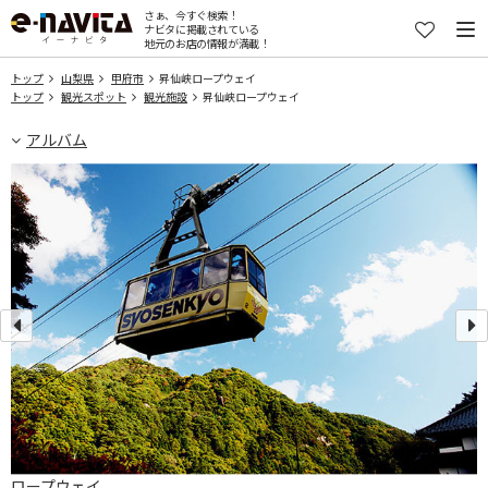
さぁ、今すぐ検索！
ナビタに掲載されている
地元のお店の情報が満載！
トップ
山梨県
甲府市
昇仙峡ロープウェイ
トップ
観光スポット
観光施設
昇仙峡ロープウェイ
アルバム
ロープウェイ