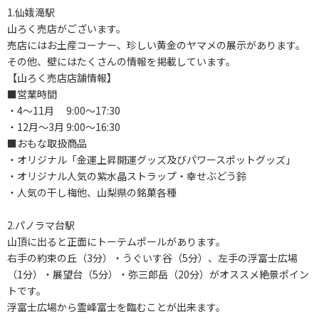
1.仙娥滝駅
山ろく売店がございます。
売店にはお土産コーナー、珍しい黄金のヤマメの展示があります。
その他、壁にはたくさんの情報を掲載しています。
【山ろく売店店舗情報】
■営業時間
・4～11月 9:00～17:30
・12月～3月 9:00～16:30
■おもな取扱商品
・オリジナル「金運上昇開運グッズ及びパワースポットグッズ」
・オリジナル人気の紫水晶ストラップ・幸せぶどう鈴
・人気の干し梅他、山梨県の銘菓各種
2.パノラマ台駅
山頂に出ると正面にトーテムポールがあります。
右手の約束の丘（3分）・うぐいす谷（5分）、左手の浮富士広場
（1分）・展望台（5分）・弥三郎岳（20分）がオススメ絶景ポイン
トです。
浮富士広場から霊峰富士を臨むことが出来ます。