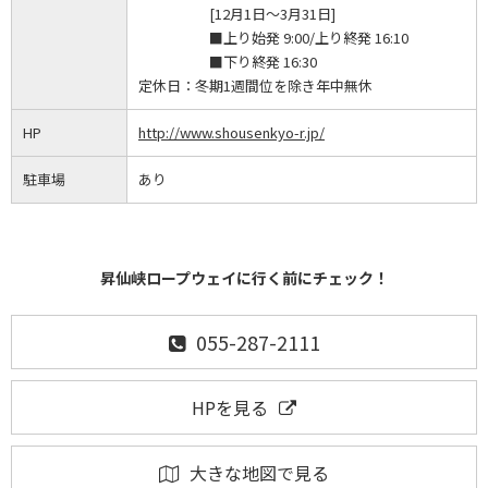
[12月1日～3月31日]
■上り始発 9:00/上り終発 16:10
■下り終発 16:30
定休日：
冬期1週間位を除き年中無休
HP
http://www.shousenkyo-r.jp/
駐車場
あり
昇仙峡ロープウェイに行く前にチェック！
055-287-2111
HPを見る
大きな地図で見る