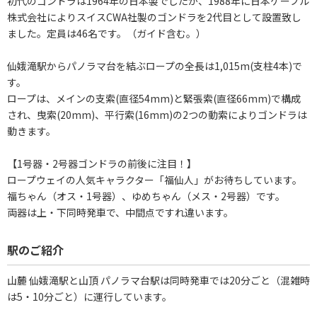
初代のゴンドラは1964年の日本製でしたが、1988年に日本ケーブル
株式会社によりスイスCWA社製のゴンドラを2代目として設置致し
ました。定員は46名です。（ガイド含む。）
仙娥滝駅からパノラマ台を結ぶロープの全長は1,015m(支柱4本)で
す。
ロープは、メインの支索(直径54mm)と緊張索(直径66mm)で構成
され、曳索(20mm)、平行索(16mm)の2つの動索によりゴンドラは
動きます。
【1号器・2号器ゴンドラの前後に注目！】
ロープウェイの人気キャラクター「福仙人」がお待ちしています。
福ちゃん（オス・1号器）、ゆめちゃん（メス・2号器）です。
両器は上・下同時発車で、中間点ですれ違います。
駅のご紹介
山麓 仙娥滝駅と山頂 パノラマ台駅は同時発車では20分ごと（混雑時
は5・10分ごと）に運行しています。