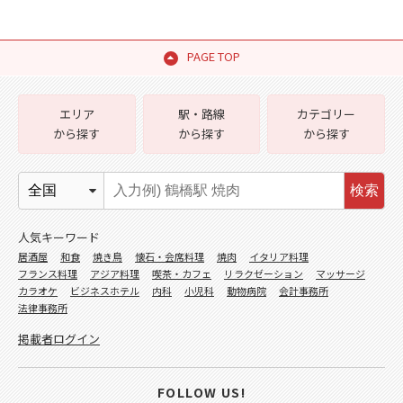
PAGE TOP
エリア
駅・路線
カテゴリー
から探す
から探す
から探す
検索
人気キーワード
居酒屋
和食
焼き鳥
懐石・会席料理
焼肉
イタリア料理
フランス料理
アジア料理
喫茶・カフェ
リラクゼーション
マッサージ
カラオケ
ビジネスホテル
内科
小児科
動物病院
会計事務所
法律事務所
掲載者ログイン
FOLLOW US!