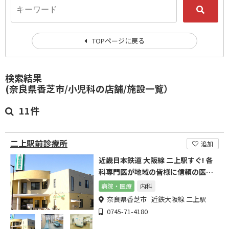
TOPページに戻る
検索結果
(奈良県香芝市/小児科の店舗/施設一覧）
11件
二上駅前診療所
追加
近畿日本鉄道 大阪線 二上駅すぐ! 各
科専門医が地域の皆様に信頼の医療
を提供します
病院・医療
内科
奈良県香芝市 近鉄大阪線 二上駅
0745-71-4180