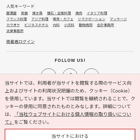
人気キーワード
居酒屋
和食
焼き鳥
懐石・会席料理
焼肉
イタリア料理
フランス料理
アジア料理
喫茶・カフェ
リラクゼーション
マッサージ
カラオケ
ビジネスホテル
内科
小児科
動物病院
会計事務所
法律事務所
掲載者ログイン
FOLLOW US!
当サイトでは、利用者が当サイトを閲覧する際のサービス向
上およびサイトの利用状況把握のため、クッキー（Cookie）
を使用しています。当サイトでは閲覧を継続されることで、ク
e-NAVITA（イーナビタ）とは？
お気に入り
ヘルプ
ッキーの使用に同意されたものとみなします。詳細について
利用規約
個人情報の取り扱いについて
運営会社
は、
「当社ウェブサイトにおける個人情報の取り扱いについ
サイトマップ
広告掲載に関するお問い合わせ
て」
をご覧ください。
サイトの内容に関するお問い合わせ
当サイトにおける