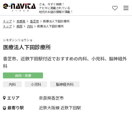
さぁ、今すぐ検索！
ナビタに掲載されている
地元のお店の情報が満載！
トップ
奈良県
香芝市
医療法人下田診療所
トップ
病院
内科
医療法人下田診療所
シモダシンリョウショ
医療法人下田診療所
香芝市、近鉄下田駅付近でおすすめの内科、小児科、脳神経外
科
病院・医療
内科
小児科
脳神経外科
エリア
奈良県香芝市
最寄り駅
近鉄大阪線 近鉄下田駅