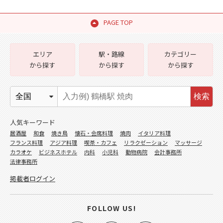
PAGE TOP
エリア
駅・路線
カテゴリー
から探す
から探す
から探す
検索
人気キーワード
居酒屋
和食
焼き鳥
懐石・会席料理
焼肉
イタリア料理
フランス料理
アジア料理
喫茶・カフェ
リラクゼーション
マッサージ
カラオケ
ビジネスホテル
内科
小児科
動物病院
会計事務所
法律事務所
掲載者ログイン
FOLLOW US!