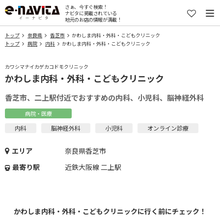
さぁ、今すぐ検索！
ナビタに掲載されている
地元のお店の情報が満載！
トップ
奈良県
香芝市
かわしま内科・外科・こどもクリニック
トップ
病院
内科
かわしま内科・外科・こどもクリニック
カワシマナイカゲカコドモクリニック
かわしま内科・外科・こどもクリニック
香芝市、二上駅付近でおすすめの内科、小児科、脳神経外科
病院・医療
内科
脳神経外科
小児科
オンライン診療
エリア
奈良県香芝市
最寄り駅
近鉄大阪線 二上駅
かわしま内科・外科・こどもクリニックに行く前にチェック！