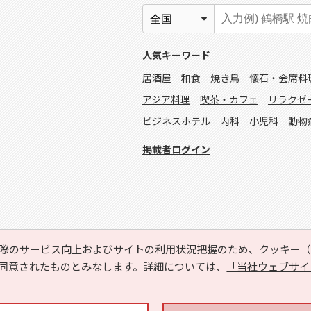
人気キーワード
居酒屋
和食
焼き鳥
懐石・会席料
アジア料理
喫茶・カフェ
リラクゼ
ビジネスホテル
内科
小児科
動物
掲載者ログイン
際のサービス向上およびサイトの利用状況把握のため、クッキー（C
同意されたものとみなします。詳細については、
「当社ウェブサイ
Copyright © HYOJITO.Co.,Ltd. All Rights Reserved.