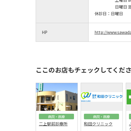
土曜日 8
日曜日 
休診日：
日曜日
HP
http://www.sawada-
ここのお店もチェックしてくだ
病院・医療
病院・医療
二上駅前診療所
和田クリニック