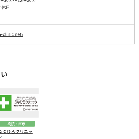
時30分～12時00分
定休日
clinic.net/
さい
病院・医療
ふゆひろクリニッ
ク