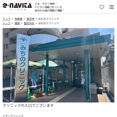
さぁ、今すぐ検索！
ナビタに掲載されている
地元のお店の情報が満載！
トップ
奈良県
香芝市
みちのクリニック
トップ
病院
整形外科
みちのクリニック
クリニックの入口でございます
ミチノクリニック