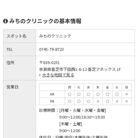
みちのクリニックの基本情報
スポット名
みちのクリニック
TEL
0745-79-8723
住所
〒639-0231
奈良県香芝市下田西1-6-12 香芝アネックス 1F
大きな地図で見る
営業日
月
火
水
木
金
土
日
AM
◯
◯
◯
◯
◯
◯
×
PM
◯
◯
◯
×
◯
×
×
診療時間：
[月曜・火曜・水曜・金曜]
9:00～12:00/16:30～19:30
[木曜・土曜]
9:00～12:00
休診日：
日曜/祝日/木曜午後/土曜午後