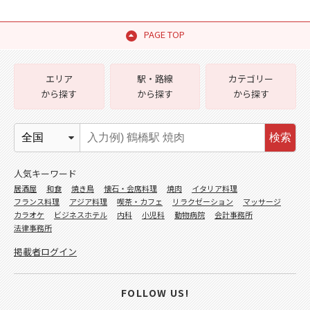
PAGE TOP
エリア
駅・路線
カテゴリー
から探す
から探す
から探す
検索
人気キーワード
居酒屋
和食
焼き鳥
懐石・会席料理
焼肉
イタリア料理
フランス料理
アジア料理
喫茶・カフェ
リラクゼーション
マッサージ
カラオケ
ビジネスホテル
内科
小児科
動物病院
会計事務所
法律事務所
掲載者ログイン
FOLLOW US!