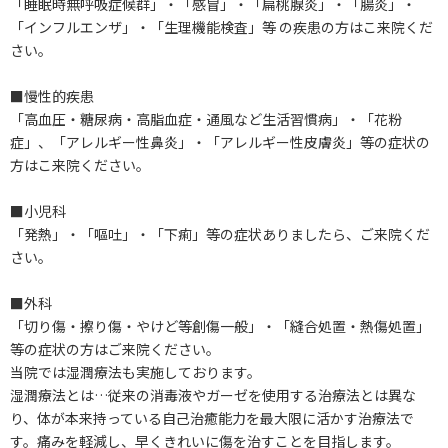
「睡眠時無呼吸症候群」・「感冒」・「扁桃腺炎」・「腸炎」・
「インフルエンザ」・「生理機能検査」等 の疾患の方はこ来院くだ
さい。
■慢性的疾患
「高血圧・糖尿病・高脂血症・通風など生活習慣病」・「花粉
症」、「アレルギー性鼻炎」・「アレルギー性皮膚炎」等の症状の
方はこ来院ください。
■小児科
「発熱」・「嘔吐」・「下痢」等の症状ありましたら、ご来院くだ
さい。
■外科
「切り傷・擦り傷・やけど等創傷一般」・「縫合処置・熱傷処置」
等の症状の方はご来院ください。
当院では湿潤療法も実施しております。
湿潤療法とは…従来の消毒液やガーゼを使用する治療法とは異な
り、体が本来持っている自己治癒能力を最大限に活かす治療法で
す。痛みを軽減し、早くきれいに傷を治すことを目指します。