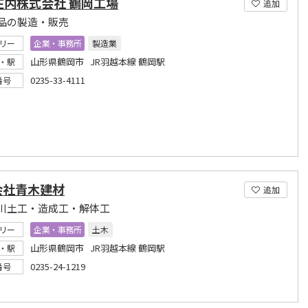
庄内株式会社 鶴岡工場
追加
品の製造・販売
リー
企業・事務所
製造業
山形県鶴岡市 JR羽越本線 鶴岡駅
・駅
0235-33-4111
番号
会社青木建材
追加
川土工・造成工・解体工
リー
企業・事務所
土木
山形県鶴岡市 JR羽越本線 鶴岡駅
・駅
0235-24-1219
番号