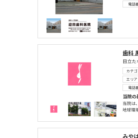
電話
歯科 
カテゴ
エリア
電話
当院の
当院は
地球環
みや