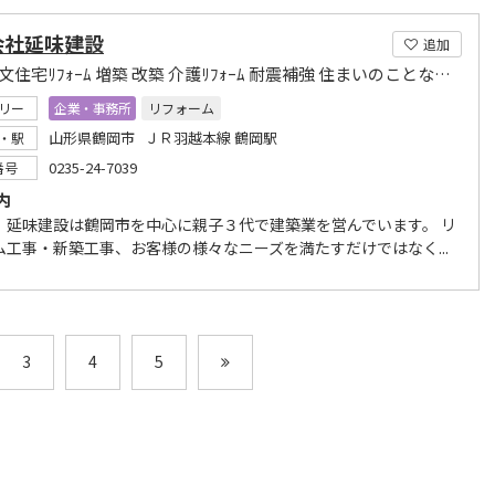
会社延味建設
追加
新築 注文住宅ﾘﾌｫｰﾑ 増築 改築 介護ﾘﾌｫｰﾑ 耐震補強 住まいのことなら何でも！
リー
企業・事務所
リフォーム
山形県鶴岡市 ＪＲ羽越本線 鶴岡駅
・駅
0235-24-7039
番号
内
、延味建設は鶴岡市を中心に親子３代で建築業を営んでいます。 リ
ム工事・新築工事、お客様の様々なニーズを満たすだけではなく...
3
4
5