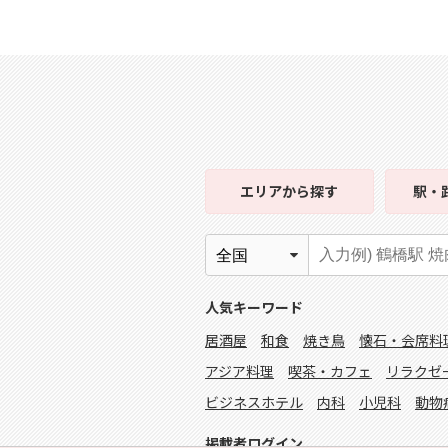
エリア
から探す
駅・
人気キーワード
居酒屋
和食
焼き鳥
懐石・会席料
アジア料理
喫茶・カフェ
リラクゼ
ビジネスホテル
内科
小児科
動物
掲載者ログイン