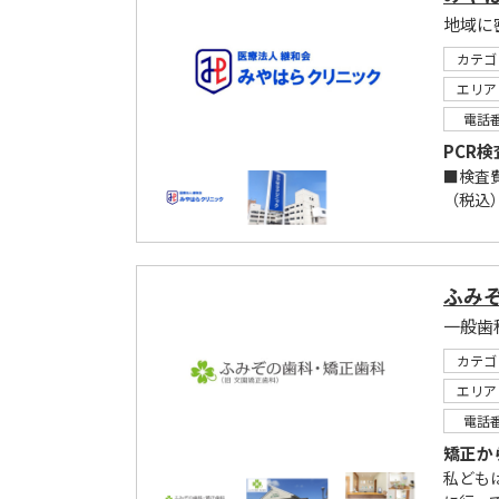
地域に
カテゴ
エリア
電話
PCR
■検査費
（税込）
ふみ
一般歯
カテゴ
エリア
電話
矯正か
私ども