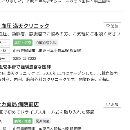
ておりました。平成29年4月からは「ふみぞの歯科・矯正歯科...
・血圧 満天クリニック
追加
血圧、動脈瘤、静脈瘤でお悩みの方、お気軽にご相談ください
リー
病院・医療
心臓血管外科
山形県鶴岡市 JR東日本羽越本線 鶴岡駅
・駅
0235-25-3222
番号
血管手術で経験豊富な医師
血圧 満天クリニックは、2010年11月にオープンした、心臓血管内
管外科、内科、胸部外科のクリニックです。開業以来、心臓...
オカ薬局 病院前店
追加
区で初めてドライブスルー方式を取り入れた薬局
リー
病院・医療
調剤薬局
山形県鶴岡市 JR東日本羽越本線 鶴岡駅
・駅