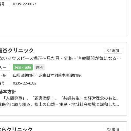
0235-22-0027
番号
黒谷クリニック
追加
目立たないマウスピース矯正～見た目・価格・治療期間が気になる方にお勧め
リー
病院・医療
歯科
山形県鶴岡市 JR東日本羽越本線 鶴岡駅
・駅
0235-22-4182
番号
基本方針
、「人間尊重」、「顧客満足」、「共感共生」の経営理念のもと、
境保全に取り組み、郷土の自然・住民・地域社会環境と調和した...
はらクリニック
追加