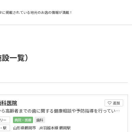
タに掲載されている
地元のお店の情報が満載！
施設一覧）
歯科医院
追加
0才児から高齢者までの歯に関する健康相談や予防指導を行っています。お気軽にご相談ください。
リー
病院・医療
歯科
山形県鶴岡市 JR羽越本線 鶴岡駅
・駅