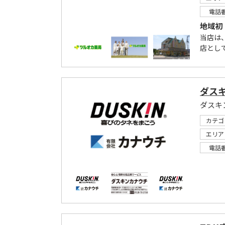
電話
地域初
当店は
店とし
ダス
ダスキ
カテゴ
エリア
電話