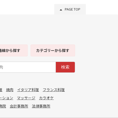
PAGE TOP
路線
から探す
カテゴリー
から探す
検索
理
焼肉
イタリア料理
フランス料理
ーション
マッサージ
カラオケ
病院
会計事務所
法律事務所