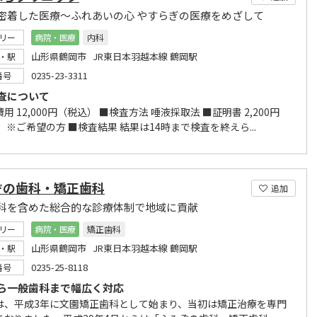
密着した医療～ふれあいの心 やすらぎの医療をめざして
リー
病院・医療
内科
山形県鶴岡市 JR東日本羽越本線 鶴岡駅
・駅
0235-23-3311
番号
検査について
用 12,000円（税込） ■検査方法 唾液採取法 ■証明書 2,200円
 ※ご希望の方 ■検査結果 結果は14時まで検査を終えら...
ぞの歯科・矯正歯科
追加
科を含めた総合的な診療体制で地域に貢献
リー
病院・医療
矯正歯科
山形県鶴岡市 JR東日本羽越本線 鶴岡駅
・駅
0235-25-8118
番号
ら一般歯科まで幅広く対応
は、平成3年に文園矯正歯科として始まり、当初は矯正治療を専門