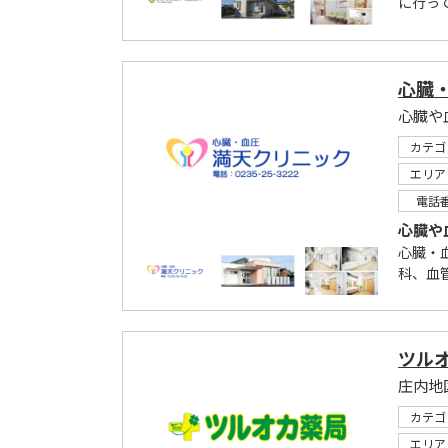
に行っ
心臓
心臓や
カテゴ
エリア
電話
心臓や
心臓・
科、血
ツル
庄内地
カテゴ
エリア