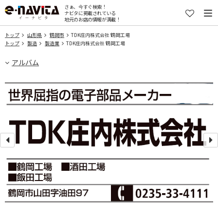
さぁ、今すぐ検索！
ナビタに掲載されている
地元のお店の情報が満載！
トップ
山形県
鶴岡市
TDK庄内株式会社 鶴岡工場
トップ
製造
製造業
TDK庄内株式会社 鶴岡工場
アルバム