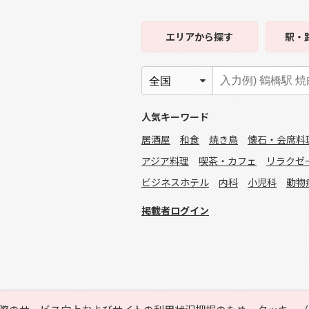
エリア
から探す
駅・
人気キーワード
居酒屋
和食
焼き鳥
懐石・会席料
アジア料理
喫茶・カフェ
リラクゼ
ビジネスホテル
内科
小児科
動物
掲載者ログイン