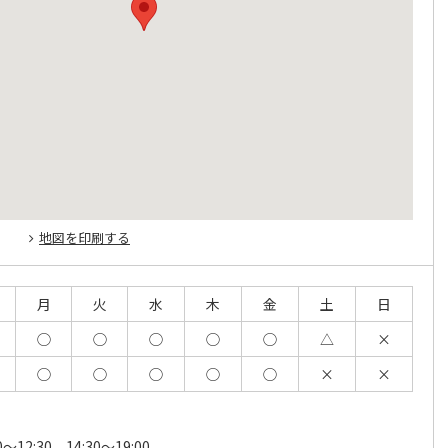
地図を印刷する
月
火
水
木
金
土
日
◯
◯
◯
◯
◯
△
×
◯
◯
◯
◯
◯
×
×
0～12:30、14:30～19:00