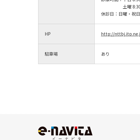
土曜 8:3
休診日：
日曜・祝
HP
http://nttbj.itp.n
駐車場
あり