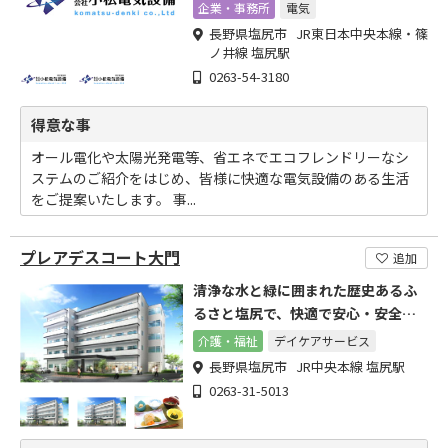
企業・事務所
電気
長野県塩尻市 JR東日本中央本線・篠
ノ井線 塩尻駅
0263-54-3180
得意な事
オール電化や太陽光発電等、省エネでエコフレンドリーなシ
ステムのご紹介をはじめ、皆様に快適な電気設備のある生活
をご提案いたします。 事...
プレアデスコート大門
追加
清浄な水と緑に囲まれた歴史あるふ
るさと塩尻で、快適で安心・安全な
生活をお約束いたします。
介護・福祉
デイケアサービス
長野県塩尻市 JR中央本線 塩尻駅
0263-31-5013