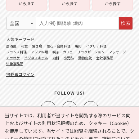
から探す
から探す
から探す
検索
人気キーワード
居酒屋
和食
焼き鳥
懐石・会席料理
焼肉
イタリア料理
フランス料理
アジア料理
喫茶・カフェ
リラクゼーション
マッサージ
カラオケ
ビジネスホテル
内科
小児科
動物病院
会計事務所
法律事務所
掲載者ログイン
FOLLOW US!
当サイトでは、利用者が当サイトを閲覧する際のサービス向
上およびサイトの利用状況把握のため、クッキー（Cookie）
を使用しています。当サイトでは閲覧を継続されることで、ク
e-NAVITA（イーナビタ）とは？
お気に入り
ヘルプ
ッキーの使用に同意されたものとみなします。詳細について