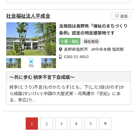
社会福祉法人平成会
追加
当施設は長野県「福祉のまちづくり
条例」認定の特定建築物です
介護・福祉
福祉施設
長野県塩尻市 JR中央本線 塩尻駅
0263-51-6610
～共に歩む 桃李不言下自成蹊～
桃李(とうり)不言(ものかたらず)とも、下(した)自(おのず)か
ら成蹊(せいけい) 中国の大歴史家・司馬遷の『史記』にあ
る、李広(り...
1
2
3
4
5