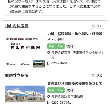
私の父が平成11年まで医院（有賀医院）を営んでいた諏訪市
湯の脇で開業をすることになりました。この地に生まれ父の
地域医療に真摯に向き...
神山内科医院
追加
内科・循環器科・消化器科・呼吸器
科・小児科
病院・医療
内科
長野県伊那市 伊那市役所から徒歩9
分
0265-78-5151
諏訪共立病院
追加
質の高い地域医療の提供をめざして
病院・医療
内科
長野県諏訪郡下諏訪町
0266-28-3071