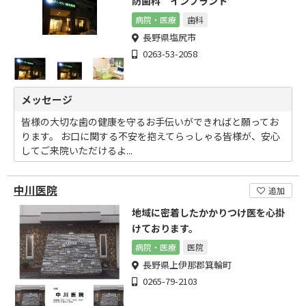
防歯科 インプラント
病院・医療
歯科
長野県塩尻市
0263-53-2058
メッセージ
皆様の大切な歯の健康を守るお手伝いができればと願ってお
ります。 お口に関する不安を抱えてらっしゃる皆様が、安心
してご来院いただけるよ...
中川医院
追加
地域に密着したかかりつけ医を心掛
けております。
病院・医療
医院
長野県上伊那郡箕輪町
0265-79-2103