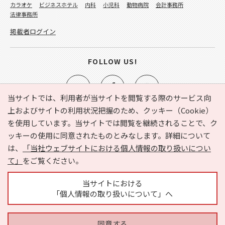
カラオケ
ビジネスホテル
内科
小児科
動物病院
会計事務所
法律事務所
掲載者ログイン
FOLLOW US!
当サイトでは、利用者が当サイトを閲覧する際のサービス向
上およびサイトの利用状況把握のため、クッキー（Cookie）
を使用しています。当サイトでは閲覧を継続されることで、ク
e-NAVITA（イーナビタ）とは？
お気に入り
ヘルプ
ッキーの使用に同意されたものとみなします。詳細について
利用規約
個人情報の取り扱いについて
運営会社
は、
「当社ウェブサイトにおける個人情報の取り扱いについ
サイトマップ
広告掲載に関するお問い合わせ
て」
をご覧ください。
サイトの内容に関するお問い合わせ
当サイトにおける
「個人情報の取り扱いについて」へ
同意する