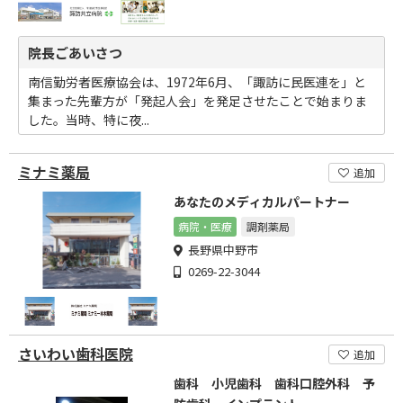
院長ごあいさつ
南信勤労者医療協会は、1972年6月、「諏訪に民医連を」と
集まった先輩方が「発起人会」を発足させたことで始まりま
した。当時、特に夜...
ミナミ薬局
追加
あなたのメディカルパートナー
病院・医療
調剤薬局
長野県中野市
0269-22-3044
さいわい歯科医院
追加
歯科 小児歯科 歯科口腔外科 予