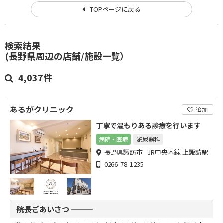
TOPページに戻る
検索結果
(長野県周辺の店舗/施設一覧）
4,037件
あるがクリニック
追加
丁寧で温もりある診療を行います
病院・医療
泌尿器科
長野県諏訪市 JR中央本線 上諏訪駅
0266-78-1235
――― 院長ごあいさつ ―――