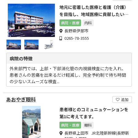
地元に密着した医療と看護（介護）
を目指し、地域医療に貢献したいと
思います。
病院・医療
内科
長野県伊那市
0265-78-3555
病院の特徴
外来部門では、上部・下部消化管の内視鏡検査に力を入れ、
患者さんの苦痛を出来るだけ軽減し、完全予約制で待ち時間
の少ないスムーズな検査...
あおやぎ眼科
追加
患者様とのコミュニュケーションを
第1に考えてます。
病院・医療
眼科
長野県上田市 JR北陸新幹線(長野新