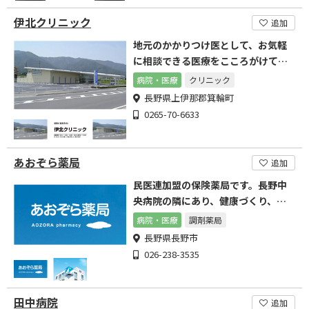
伊北クリニック
追加
地元のかかりつけ医として、お気軽
に相談できる医療をこころがけてい
ます。
病院・医療
クリニック
長野県上伊那郡箕輪町
0265-70-6633
あおぞら薬局
追加
民医連加盟の保険薬局です。長野中
央病院の隣にあり、健康づくり、服
薬援助に力をいれています。
病院・医療
調剤薬局
長野県長野市
026-238-3535
田中病院
追加