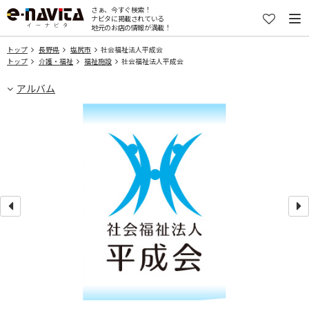
さぁ、今すぐ検索！
ナビタに掲載されている
地元のお店の情報が満載！
トップ
長野県
塩尻市
社会福祉法人平成会
トップ
介護・福祉
福祉施設
社会福祉法人平成会
アルバム