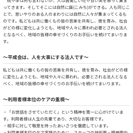
桃や李は何も言わないが、人は皆美しい花や甘い実を慕って集ま
ってきます。そしてそこには自然に蹊(こみち)ができる。人も同じこ
とで、思いやりのある人のまわりには自然に人々が集まってくるも
のです。私どもは共に働くもの皆の苦楽を共有し、徳を育み、社会
がどの様に変化しようとも、地域や人々に慕われ必要とされる法人
となるべく、地域の皆様の幸せづくりのお手伝いを続けてまいりま
す。
～平成会は、人を大事にする法人です～
私どもは共に働くもの皆の苦楽を共有し、徳を育み、社会がどの様
に変化しようとも、地域や人々に慕われ、必要とされる法人となる
べく、地域の皆様の幸せづくりのお手伝いを続けてまいります。
～利用者様本位のケアの重視～
・「お世話をさせていただく」という精神を第一に心がけていま
す。利用者様は人生の先輩であり、大切なお客様です。
・相手に対して敬意を持ったあいさつを徹底しています。
・利用者様本位のケア実践のために、スタッフの技術面・精神面向