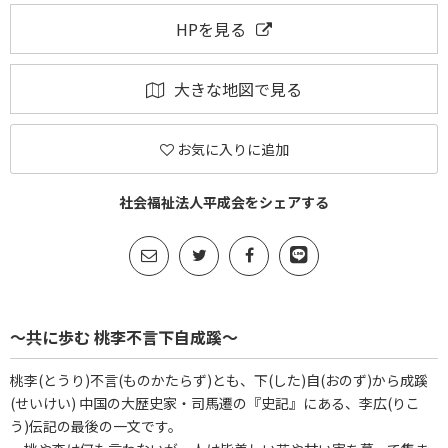
HPを見る
大きな地図で見る
お気に入りに追加
社会福祉法人平成会をシェアする
～共に歩む 桃李不言下自成蹊～
桃李(とうり)不言(ものかたらず)とも、下(した)自(おのず)から成蹊
(せいけい) 中国の大歴史家・司馬遷の『史記』にある、李広(りこ
う)伝記の最後の一文です。