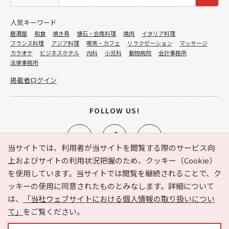
人気キーワード
居酒屋
和食
焼き鳥
懐石・会席料理
焼肉
イタリア料理
フランス料理
アジア料理
喫茶・カフェ
リラクゼーション
マッサージ
カラオケ
ビジネスホテル
内科
小児科
動物病院
会計事務所
法律事務所
掲載者ログイン
FOLLOW US!
当サイトでは、利用者が当サイトを閲覧する際のサービス向
上およびサイトの利用状況把握のため、クッキー（Cookie）
を使用しています。当サイトでは閲覧を継続されることで、ク
e-NAVITA（イーナビタ）とは？
お気に入り
ヘルプ
ッキーの使用に同意されたものとみなします。詳細について
利用規約
個人情報の取り扱いについて
運営会社
は、
「当社ウェブサイトにおける個人情報の取り扱いについ
サイトマップ
広告掲載に関するお問い合わせ
て」
をご覧ください。
サイトの内容に関するお問い合わせ