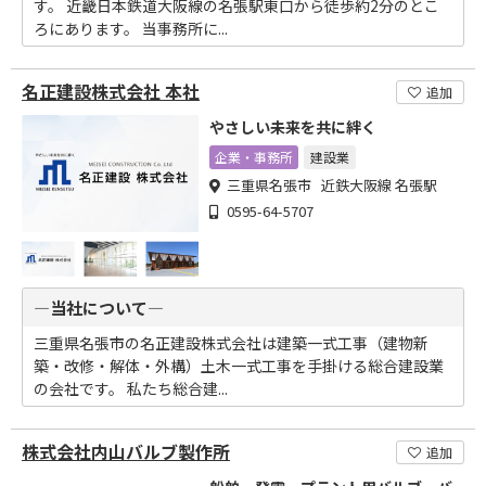
す。 近畿日本鉄道大阪線の名張駅東口から徒歩約2分のとこ
ろにあります。 当事務所に...
名正建設株式会社 本社
追加
やさしい未来を共に絆く
企業・事務所
建設業
三重県名張市 近鉄大阪線 名張駅
0595-64-5707
―当社について―
三重県名張市の名正建設株式会社は建築一式工事（建物新
築・改修・解体・外構）土木一式工事を手掛ける総合建設業
の会社です。 私たち総合建...
株式会社内山バルブ製作所
追加