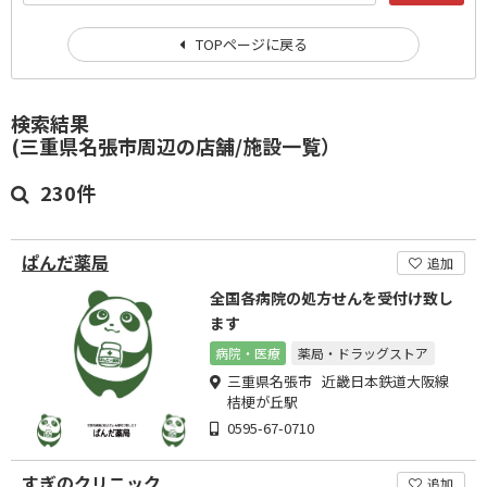
TOPページに戻る
検索結果
(三重県名張市周辺の店舗/施設一覧）
230件
ぱんだ薬局
追加
全国各病院の処方せんを受付け致し
ます
病院・医療
薬局・ドラッグストア
三重県名張市 近畿日本鉄道大阪線
桔梗が丘駅
0595-67-0710
すぎのクリニック
追加