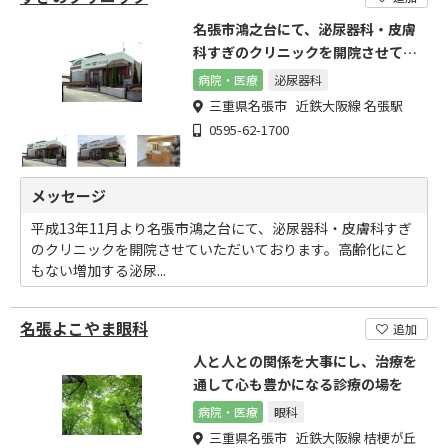
名張市鴻之台にて、泌尿器科・皮膚
科すぎのクリニックを開院させてい
ただいております。
病院・医療
泌尿器科
三重県名張市 近鉄大阪線 名張駅
0595-62-1700
メッセージ
平成13年11月より名張市鴻之台にて、泌尿器科・皮膚科すぎ
のクリニックを開院させていただいております。高齢化にと
もない増加する泌尿...
名張よこやま眼科
追加
人と人との関係を大事にし、治療を
通して心も豊かになる診療の場を
病院・医療
眼科
三重県名張市 近鉄大阪線 桔梗が丘