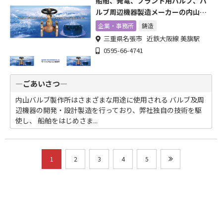
船舶、発電、プラント用バルブ、バ
ルブ周辺機器製造メーカーの内山バ
ルブ製作所
企業・事務所
鋳造
三重県名張市 近鉄大阪線 美旗駅
0595-66-4741
―ごあいさつ―
内山バルブ製作所はさまざまな用途に使用される バルブ及周
辺機器の開発・設計製造を行っており、弊社独自の技術を駆
使し、 船舶をはじめさま...
1
2
3
4
5