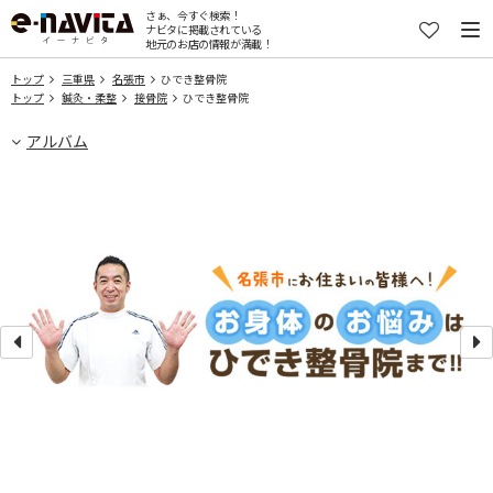
さぁ、今すぐ検索！
ナビタに掲載されている
地元のお店の情報が満載！
トップ
三重県
名張市
ひでき整骨院
トップ
鍼灸・柔整
接骨院
ひでき整骨院
アルバム