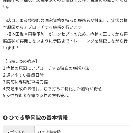
い。
当店は、柔道整復師の国家資格を持った施術者が対応し、症状の根
本原因からアプローチする施術を行います。
「根本回復×再発予防」がコンセプトのため、症状を正してから再
度症状が再発しないように予防までトレーニングを駆使しながら行
います！
【当院 5つの強み】
1.症状の原因にアプローチする独自の施術方法
2.通いやすい診療日時
3.院前に専用駐車場完備
4.交通事故のお怪我、むち打ちに特化した施術が得意
5.女性施術者在籍で女性の方も安心
ひでき整骨院の基本情報
スポット名
ひでき整骨院