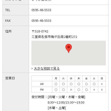
TEL
0595-48-5533
FAX
0595-48-5533
住所
〒518-0742
三重県名張市梅が丘南2番町272
大きな地図で見る
営業日
月
火
水
木
金
土
日
AM
◯
◯
◯
◯
◯
◯
×
PM
◯
◯
×
◯
◯
×
×
受付時間：
[月曜・火曜・木曜・金曜]
8:30～12:00/15:30～19:30
[水曜・土曜]