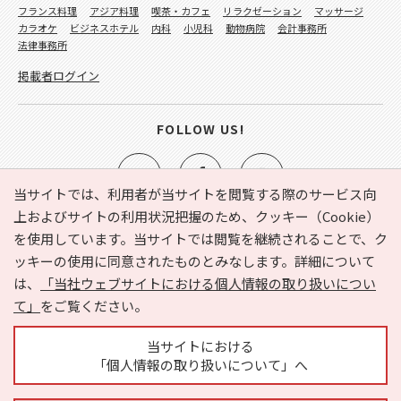
フランス料理
アジア料理
喫茶・カフェ
リラクゼーション
マッサージ
カラオケ
ビジネスホテル
内科
小児科
動物病院
会計事務所
法律事務所
掲載者ログイン
FOLLOW US!
当サイトでは、利用者が当サイトを閲覧する際のサービス向
上およびサイトの利用状況把握のため、クッキー（Cookie）
を使用しています。当サイトでは閲覧を継続されることで、ク
e-NAVITA（イーナビタ）とは？
お気に入り
ヘルプ
ッキーの使用に同意されたものとみなします。詳細について
利用規約
個人情報の取り扱いについて
運営会社
は、
「当社ウェブサイトにおける個人情報の取り扱いについ
サイトマップ
広告掲載に関するお問い合わせ
て」
をご覧ください。
サイトの内容に関するお問い合わせ
当サイトにおける
「個人情報の取り扱いについて」へ