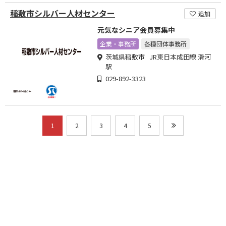
稲敷市シルバー人材センター
追加
元気なシニア会員募集中
企業・事務所
各種団体事務所
茨城県稲敷市 JR東日本成田線 滑河
駅
029-892-3323
1
2
3
4
5