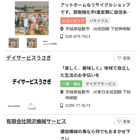
アットホームなリサイクルショップ
です。買取強化中!査定額に自信あり
ます!
ショッピング
リサイクル
茨城県稲敷市 JR成田線 下総神崎駅
029-879-7613
デイサービスうさぎ
追加
「楽しく、美味しく」地域で自立し
た生活のお手伝いを
介護・福祉
デイケアサービス
茨城県稲敷市 JR東日本成田線 下総
神崎駅
0299-77-9173
有限会社岡沢機械サービス
追加
建設機械の事なら何でもおまかせ下
さい