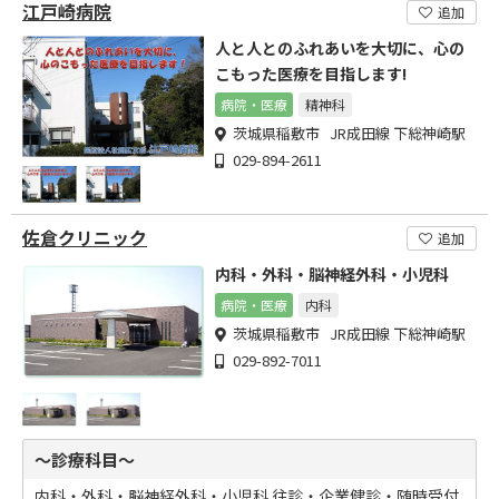
江戸崎病院
追加
人と人とのふれあいを大切に、心の
こもった医療を目指します!
病院・医療
精神科
茨城県稲敷市 JR成田線 下総神崎駅
029-894-2611
佐倉クリニック
追加
内科・外科・脳神経外科・小児科
病院・医療
内科
茨城県稲敷市 JR成田線 下総神崎駅
029-892-7011
～診療科目～
内科・外科・脳神経外科・小児科 往診・企業健診・随時受付