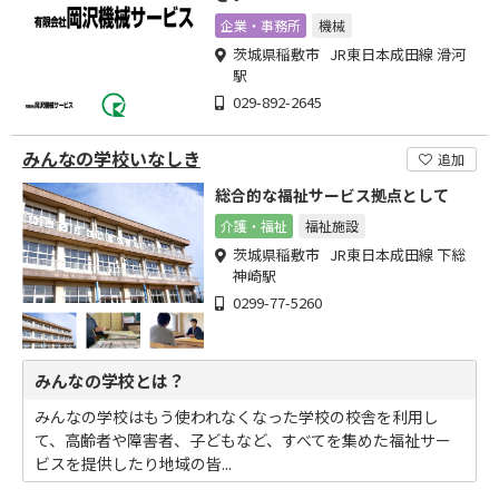
企業・事務所
機械
茨城県稲敷市 JR東日本成田線 滑河
駅
029-892-2645
みんなの学校いなしき
追加
総合的な福祉サービス拠点として
介護・福祉
福祉施設
茨城県稲敷市 JR東日本成田線 下総
神崎駅
0299-77-5260
みんなの学校とは？
みんなの学校はもう使われなくなった学校の校舎を利用し
て、高齢者や障害者、子どもなど、すべてを集めた福祉サー
ビスを提供したり地域の皆...