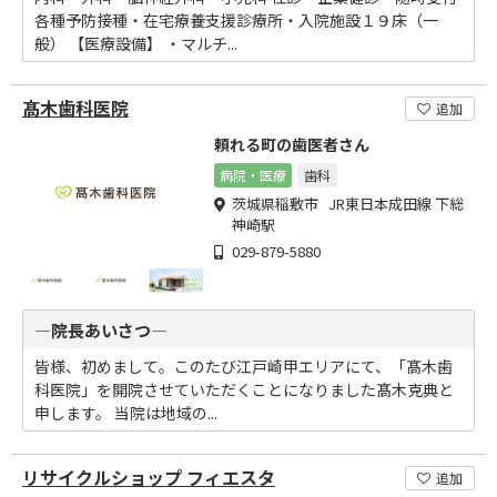
各種予防接種・在宅療養支援診療所・入院施設１９床（一
般） 【医療設備】 ・マルチ...
髙木歯科医院
追加
頼れる町の歯医者さん
病院・医療
歯科
茨城県稲敷市 JR東日本成田線 下総
神崎駅
029-879-5880
―院長あいさつ―
皆様、初めまして。このたび江戸崎甲エリアにて、「髙木歯
科医院」を開院させていただくことになりました髙木克典と
申します。 当院は地域の...
リサイクルショップ フィエスタ
追加