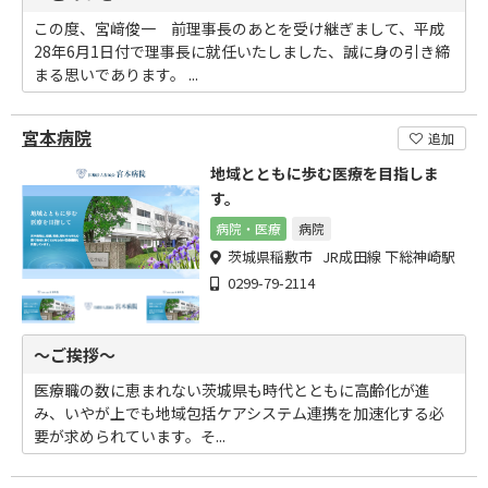
この度、宮﨑俊一 前理事長のあとを受け継ぎまして、平成
28年6月1日付で理事長に就任いたしました、誠に身の引き締
まる思いであります。 ...
宮本病院
追加
地域とともに歩む医療を目指しま
す。
病院・医療
病院
茨城県稲敷市 JR成田線 下総神崎駅
0299-79-2114
～ご挨拶～
医療職の数に恵まれない茨城県も時代とともに高齢化が進
み、いやが上でも地域包括ケアシステム連携を加速化する必
要が求められています。そ...