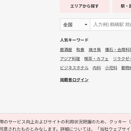
エリア
から探す
駅・
人気キーワード
居酒屋
和食
焼き鳥
懐石・会席料
アジア料理
喫茶・カフェ
リラクゼ
ビジネスホテル
内科
小児科
動物
掲載者ログイン
際のサービス向上およびサイトの利用状況把握のため、クッキー（C
同意されたものとみなします。詳細については、
「当社ウェブサイ
Copyright © HYOJITO.Co.,Ltd. All Rights Reserved.