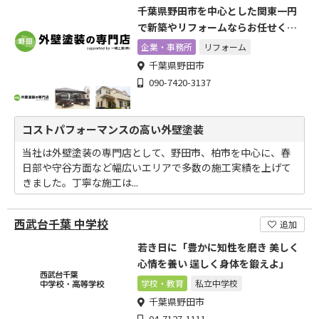
千葉県野田市を中心とした関東一円
で新築やリフォームならお任せくだ
さい!
企業・事務所
リフォーム
千葉県野田市
090-7420-3137
コストパフォーマンスの高い外壁塗装
当社は外壁塗装の専門店として、野田市、柏市を中心に、春
日部や守谷方面など幅広いエリアで多数の施工実績を上げて
きました。丁寧な施工は...
西武台千葉 中学校
追加
若き日に「豊かに知性を磨き 美しく
心情を養い 逞しく身体を鍛えよ」
学校・教育
私立中学校
千葉県野田市
04-7127-1111