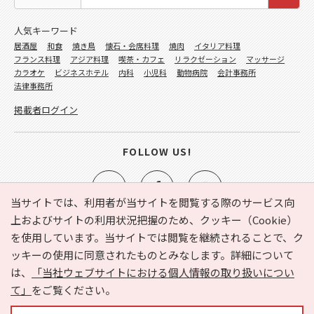
人気キーワード
居酒屋
和食
焼き鳥
懐石・会席料理
焼肉
イタリア料理
フランス料理
アジア料理
喫茶・カフェ
リラクゼーション
マッサージ
カラオケ
ビジネスホテル
内科
小児科
動物病院
会計事務所
法律事務所
掲載者ログイン
FOLLOW US!
当サイトでは、利用者が当サイトを閲覧する際のサービス向
上およびサイトの利用状況把握のため、クッキー（Cookie）
を使用しています。当サイトでは閲覧を継続されることで、ク
e-NAVITA（イーナビタ）とは？
お気に入り
ヘルプ
ッキーの使用に同意されたものとみなします。詳細について
利用規約
個人情報の取り扱いについて
運営会社
は、
「当社ウェブサイトにおける個人情報の取り扱いについ
サイトマップ
広告掲載に関するお問い合わせ
て」
をご覧ください。
サイトの内容に関するお問い合わせ