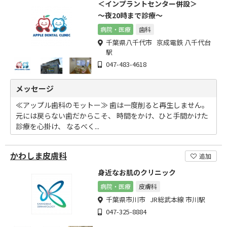
＜インプラントセンター併設＞
～夜20時まで診療～
病院・医療
歯科
千葉県八千代市 京成電鉄 八千代台
駅
047-483-4618
メッセージ
≪アップル歯科のモットー≫ 歯は一度削ると再生しません。
元には戻らない歯だからこそ、 時間をかけ、ひと手間かけた
診療を心掛け、 なるべく...
かわしま皮膚科
追加
身近なお肌のクリニック
病院・医療
皮膚科
千葉県市川市 JR総武本線 市川駅
047-325-8884