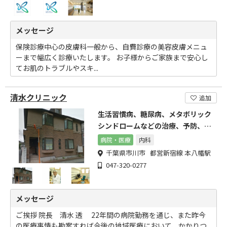
メッセージ
保険診療中心の皮膚科一般から、自費診療の美容皮膚メニュ
ーまで幅広く診療いたします。 お子様からご家族まで安心し
てお肌のトラブルやスキ...
清水クリニック
追加
生活習慣病、糖尿病、メタボリック
シンドロームなどの治療、予防、対
策は清水クリニックへ
病院・医療
内科
千葉県市川市 都営新宿線 本八幡駅
047-320-0277
メッセージ
ご挨拶 院長 清水 透 22年間の病院勤務を通じ、また昨今
の医療事情も勘案すれば今後の地域医療において、かかりつ