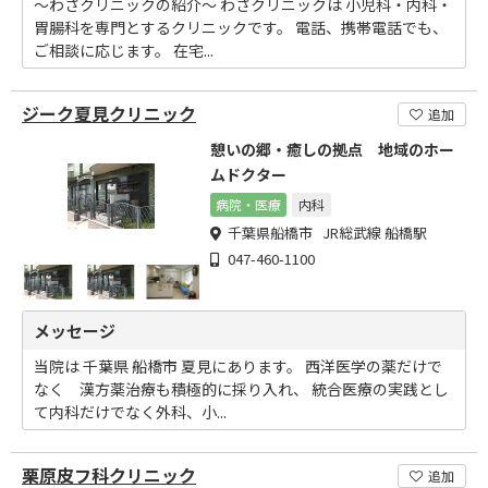
～わざクリニックの紹介～ わざクリニックは 小児科・内科・
胃腸科を専門とするクリニックです。 電話、携帯電話でも、
ご相談に応じます。 在宅...
ジーク夏見クリニック
追加
憩いの郷・癒しの拠点 地域のホー
ムドクター
病院・医療
内科
千葉県船橋市 JR総武線 船橋駅
047-460-1100
メッセージ
当院は 千葉県 船橋市 夏見にあります。 西洋医学の薬だけで
なく 漢方薬治療も積極的に採り入れ、 統合医療の実践とし
て内科だけでなく外科、小...
栗原皮フ科クリニック
追加