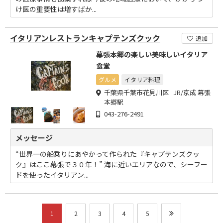
け医の重要性は増すばか...
イタリアンレストランキャプテンズクック
追加
幕張本郷の楽しい美味しいイタリア
食堂
グルメ
イタリア料理
千葉県千葉市花見川区 JR/京成 幕張
本郷駅
043-276-2491
メッセージ
“世界一の船乗りにあやかって作られた『キャプテンズクッ
ク』はここ幕張で３０年！” 海に近いエリアなので、シーフー
ドを使ったイタリアン...
1
2
3
4
5