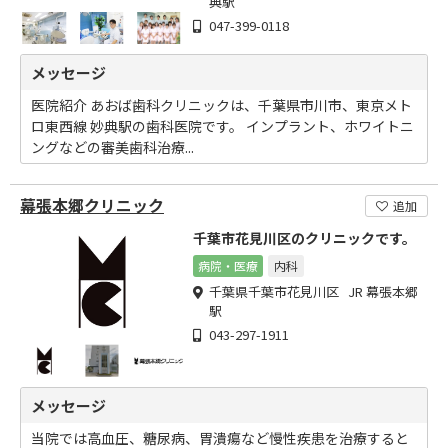
典駅
047-399-0118
メッセージ
医院紹介 あおば歯科クリニックは、千葉県市川市、東京メト
ロ東西線 妙典駅の歯科医院です。 インプラント、ホワイトニ
ングなどの審美歯科治療...
幕張本郷クリニック
追加
千葉市花見川区のクリニックです。
病院・医療
内科
千葉県千葉市花見川区 JR 幕張本郷
駅
043-297-1911
メッセージ
当院では高血圧、糖尿病、胃潰瘍など慢性疾患を治療すると