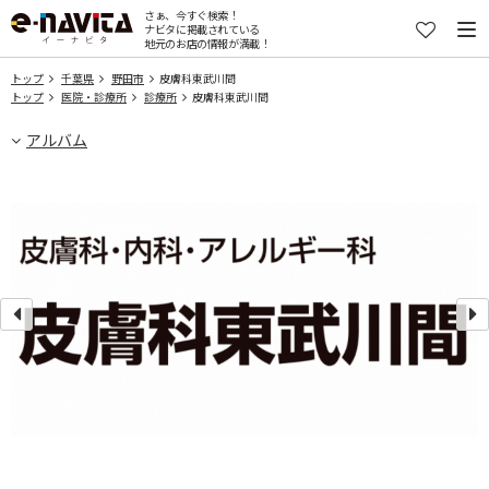
さぁ、今すぐ検索！
ナビタに掲載されている
地元のお店の情報が満載！
トップ
千葉県
野田市
皮膚科東武川間
トップ
医院・診療所
診療所
皮膚科東武川間
アルバム