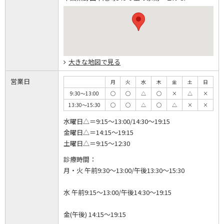
大きな地図で見る
営業日
月
火
水
木
金
土
日
9:30～13:00
◯
◯
△
◯
×
△
×
13:30～15:30
◯
◯
△
◯
△
×
×
水曜日△＝9:15～13:00/14:30～19:15
金曜日△＝14:15～19:15
土曜日△＝9:15～12:30
診療時間：
月・火 午前9:30～13:00/午後13:30～15:30
水 午前9:15～13:00/午後14:30～19:15
金(午後) 14:15～19:15