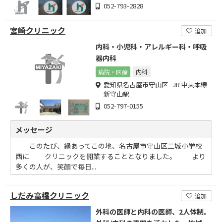
052-793-2828
宮崎クリニック
追加
内科・小児科・アレルギー科・呼吸
器内科
病院・医療
内科
愛知県名古屋市守山区 JR 中央本線
新守山駅
052-797-0155
メッセージ
このたび、縁あってこの地、名古屋市守山区二城小学校
西に クリニックを開業することとなりました。 より
多くの人が、笑顔で毎日...
しだみ高橋クリニック
追加
外科の医師と内科の医師、2人体制。