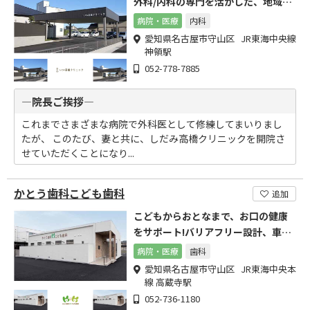
外科/内科の専門を活かした、地域の
「かかりつけ医」
病院・医療
内科
愛知県名古屋市守山区 JR東海中央線
神領駅
052-778-7885
―院長ご挨拶―
これまでさまざまな病院で外科医として修練してまいりまし
たが、 このたび、妻と共に、しだみ高橋クリニックを開院さ
せていただくことになり...
かとう歯科こども歯科
追加
こどもからおとなまで、お口の健康
をサポート!バリアフリー設計、車椅
子やベビーカーでも楽々移動
病院・医療
歯科
愛知県名古屋市守山区 JR東海中央本
線 高蔵寺駅
052-736-1180