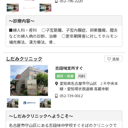
052-796-2220
～診療内容～
■婦人科・産科 ○子宮筋腫、子宮内膜症、卵巣腫瘍、膣炎
などの婦人病の診断、治療 ○更年期障害に対してホルモン
補充療法、漢方療法、骨...
しだみクリニック
追加
志段味支所すぐ
病院・医療
内科
愛知県名古屋市守山区 ＪＲ中央本
線・愛知環状鉄道線 高蔵寺駅
052-739-0012
～しだみクリニックへようこそ～
名古屋市守山区にある志段味中学校すぐそばのクリニックで