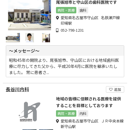
尾張旭市と守山区の歯科医院です
病院・医療
歯科
愛知県名古屋市守山区 名鉄瀬戸線
印場駅
052-798-1231
～メッセージ～
昭和45年の開院より、尾張旭市、守山区における地域歯科医
療に尽力してきた父から、平成20年4月に医院を継承いたし
ました。 常に患者さ...
長谷川内科
追加
地域の皆様に信頼される医療を提供
することを目標としております
病院・医療
内科
愛知県名古屋市守山区 ＪＲ中央本線
新守山駅