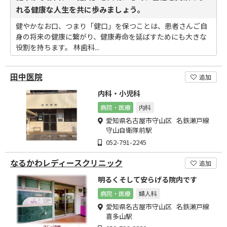
れる健康な人生を共に歩みましょう。
健やかなお口、つまり「健口」を保つことは、患者さんご自
身の将来の健康に繋がり、健康寿命を延ばすためにも大きな
役割を持ちます。 林歯科...
田中医院
追加
内科・小児科
病院・医療
内科
愛知県名古屋市守山区 名鉄瀬戸線
守山自衛隊前駅
052-791-2245
なるかわレディースクリニック
追加
明るくそして安らげる院内です
病院・医療
婦人科
愛知県名古屋市守山区 名鉄瀬戸線
喜多山駅