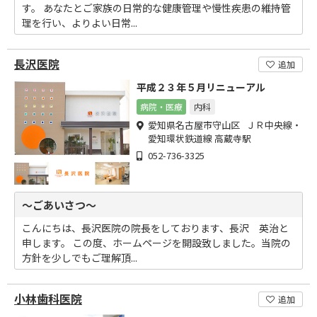
す。 あなたとご家族の日常的な健康管理や慢性疾患の維持管
理を行い、よりよい日常...
長沢医院
追加
平成２３年５月リニューアル
病院・医療
内科
愛知県名古屋市守山区 ＪＲ中央線・
愛知環状鉄道線 高蔵寺駅
052-736-3325
～ごあいさつ～
こんにちは、長沢医院の院長をしております、長沢 英治と
申します。 この度、ホームページを開設致しました。当院の
方針を少しでもご理解頂...
小林歯科医院
追加