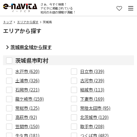
さぁ、今すぐ検索！
ナビタに掲載されている
地元のお店の情報が満載！
トップ
エリアから探す
茨城県
エリアから探す
茨城県全域から探す
茨城県市町村
水戸市 (620)
日立市 (339)
土浦市 (326)
古河市 (239)
石岡市 (221)
結城市 (113)
龍ケ崎市 (159)
下妻市 (169)
常総市 (125)
常陸太田市 (95)
高萩市 (92)
北茨城市 (120)
笠間市 (150)
取手市 (208)
牛久市 (181)
つくば市 (482)