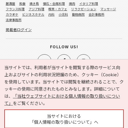
居酒屋
和食
焼き鳥
懐石・会席料理
焼肉
イタリア料理
フランス料理
アジア料理
喫茶・カフェ
リラクゼーション
マッサージ
カラオケ
ビジネスホテル
内科
小児科
動物病院
会計事務所
法律事務所
掲載者ログイン
FOLLOW US!
当サイトでは、利用者が当サイトを閲覧する際のサービス向
上およびサイトの利用状況把握のため、クッキー（Cookie）
を使用しています。当サイトでは閲覧を継続されることで、ク
e-NAVITA（イーナビタ）とは？
お気に入り
ヘルプ
ッキーの使用に同意されたものとみなします。詳細について
利用規約
個人情報の取り扱いについて
運営会社
は、
「当社ウェブサイトにおける個人情報の取り扱いについ
サイトマップ
広告掲載に関するお問い合わせ
て」
をご覧ください。
サイトの内容に関するお問い合わせ
当サイトにおける
「個人情報の取り扱いについて」へ