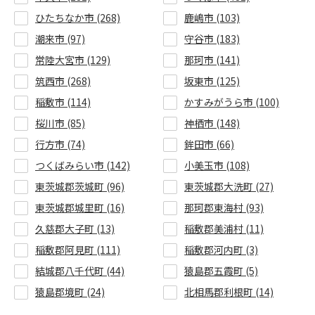
ひたちなか市 (268)
鹿嶋市 (103)
潮来市 (97)
守谷市 (183)
常陸大宮市 (129)
那珂市 (141)
筑西市 (268)
坂東市 (125)
稲敷市 (114)
かすみがうら市 (100)
桜川市 (85)
神栖市 (148)
行方市 (74)
鉾田市 (66)
つくばみらい市 (142)
小美玉市 (108)
東茨城郡茨城町 (96)
東茨城郡大洗町 (27)
東茨城郡城里町 (16)
那珂郡東海村 (93)
久慈郡大子町 (13)
稲敷郡美浦村 (11)
稲敷郡阿見町 (111)
稲敷郡河内町 (3)
結城郡八千代町 (44)
猿島郡五霞町 (5)
猿島郡境町 (24)
北相馬郡利根町 (14)