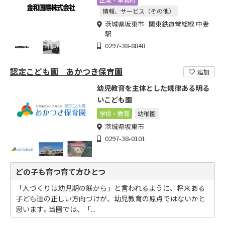
情報、サービス（その他）
茨城県坂東市 関東鉄道常総線 中妻
駅
0297-38-8848
認定こども園 あかつき保育園
追加
幼児教育を主体とした規律ある明る
いこども園
学校・教育
幼稚園
茨城県坂東市
0297-38-0101
どの子も育つ育て方ひとつ
「人づくりは幼児期の躾から」と言われるように、将来ある
子ども達の正しい方向づけが、幼児教育の原点ではないかと
思います｡ 当園では、「...