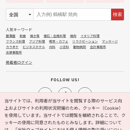
検索
人気キーワード
居酒屋
和食
焼き鳥
懐石・会席料理
焼肉
イタリア料理
フランス料理
アジア料理
喫茶・カフェ
リラクゼーション
マッサージ
カラオケ
ビジネスホテル
内科
小児科
動物病院
会計事務所
法律事務所
掲載者ログイン
FOLLOW US!
当サイトでは、利用者が当サイトを閲覧する際のサービス向
上およびサイトの利用状況把握のため、クッキー（Cookie）
を使用しています。当サイトでは閲覧を継続されることで、ク
e-NAVITA（イーナビタ）とは？
お気に入り
ヘルプ
ッキーの使用に同意されたものとみなします。詳細について
利用規約
個人情報の取り扱いについて
運営会社
は、
「当社ウェブサイトにおける個人情報の取り扱いについ