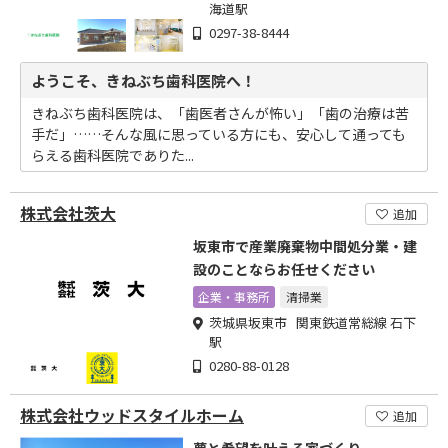
海道駅
0297-38-8444
ようこそ、きねぶち歯科医院へ！
きねぶち歯科医院は、「歯医者さんが怖い」「歯の治療は苦
手だ」……そんな風に思っている方にも、安心して通っても
らえる歯科医院でありた...
株式会社茨大
追加
坂東市で産業廃棄物中間処分業・建
設のことならお任せください
企業・事務所
清掃業
茨城県坂東市 関東鉄道常総線 石下
駅
0280-88-0128
株式会社ウッドスタイルホーム
追加