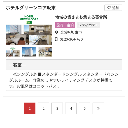
ホテルグリーンコア坂東
追加
地域の皆さまも集まる寄合所
旅行・宿泊
シティホテル
茨城県坂東市
0120-364-430
―客室―
≪シングル≫ ■スタンダードシングル スタンダードなシン
グルルーム。作業のしやすいライティングデスクが特徴で
す。お風呂はユニットバス...
1
2
3
4
5