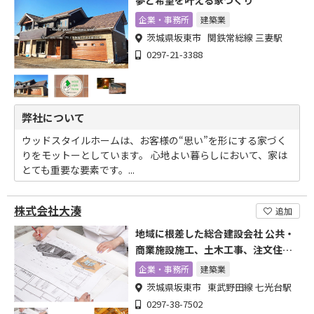
夢と希望を叶える家づくり
企業・事務所
建築業
茨城県坂東市 関鉄常総線 三妻駅
0297-21-3388
弊社について
ウッドスタイルホームは、お客様の“思い”を形にする家づく
りをモットーとしています。 心地よい暮らしにおいて、家は
とても重要な要素です。...
株式会社大湊
追加
地域に根差した総合建設会社 公共・
商業施設施工、土木工事、注文住宅
まで
企業・事務所
建築業
茨城県坂東市 東武野田線 七光台駅
0297-38-7502