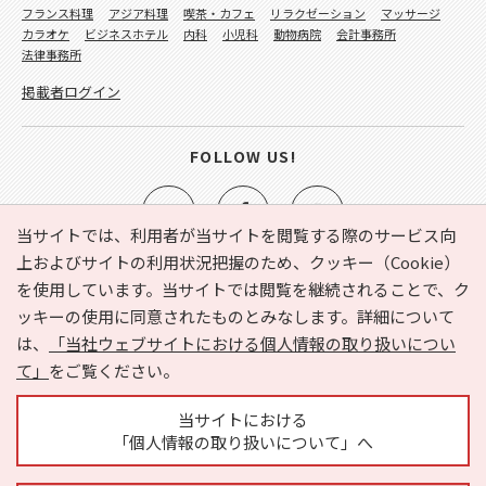
フランス料理
アジア料理
喫茶・カフェ
リラクゼーション
マッサージ
カラオケ
ビジネスホテル
内科
小児科
動物病院
会計事務所
法律事務所
掲載者ログイン
FOLLOW US!
当サイトでは、利用者が当サイトを閲覧する際のサービス向
上およびサイトの利用状況把握のため、クッキー（Cookie）
を使用しています。当サイトでは閲覧を継続されることで、ク
e-NAVITA（イーナビタ）とは？
お気に入り
ヘルプ
ッキーの使用に同意されたものとみなします。詳細について
利用規約
個人情報の取り扱いについて
運営会社
は、
「当社ウェブサイトにおける個人情報の取り扱いについ
サイトマップ
広告掲載に関するお問い合わせ
て」
をご覧ください。
サイトの内容に関するお問い合わせ
当サイトにおける
「個人情報の取り扱いについて」へ