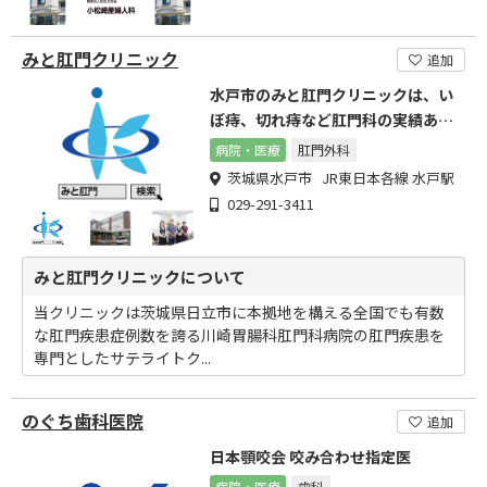
みと肛門クリニック
追加
水戸市のみと肛門クリニックは、い
ぼ痔、切れ痔など肛門科の実績ある
専門医が常駐
病院・医療
肛門外科
茨城県水戸市 JR東日本各線 水戸駅
029-291-3411
みと肛門クリニックについて
当クリニックは茨城県日立市に本拠地を構える全国でも有数
な肛門疾患症例数を誇る川崎胃腸科肛門科病院の肛門疾患を
専門としたサテライトク...
のぐち歯科医院
追加
日本顎咬会 咬み合わせ指定医
病院・医療
歯科