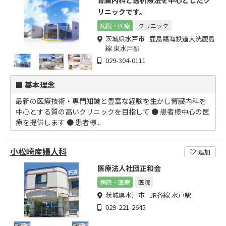
腎臓内科と透析療法を中心としたク
リニックです。
病院・医療
クリニック
茨城県水戸市 鹿島臨海鉄道大洗鹿島
線 東水戸駅
029-304-0111
■ 基本理念
最新の医療技術・専門知識と豊富な経験を生かし腎臓内科を
中心とする質の高いクリニックを目指して ● 患者様中心の医
療を提供します ● 患者様...
小松崎産婦人科
追加
医療法人社団正和会
病院・医療
医院
茨城県水戸市 JR各線 水戸駅
029-221-2645