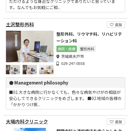
ただけるような身近なクリニックでありたいと思っていま
す。なんでもお気軽にご相...
土沢整形外科
追加
整形外科、リウマチ科、リハビリテ
ーション科
病院・医療
整形外科
茨城県水戸市
029-247-0558
● Management philosophy
■01.大きな病院に行かなくても、色々な病気やけがの相談が
安心してできるクリニックをめざします。 ■02.地域の皆様の
「かかりつけ医...
大場内科クリニック
追加