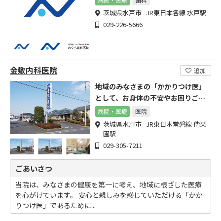
茨城県水戸市 JR東日本各線 水戸駅
029-226-5666
金敷内科医院
追加
地域のみなさまの「かかりつけ医」
として、お身体の不安やお困りごと
など、お気軽にご相談ください
病院・医療
医院
茨城県水戸市 JR東日本常磐線 偕楽
園駅
029-305-7211
ごあいさつ
当院は、みなさまの健康を第一に考え、地域に根ざした医療
を心がけています。 安心と親しみを感じていただける「かか
りつけ医」であるために...