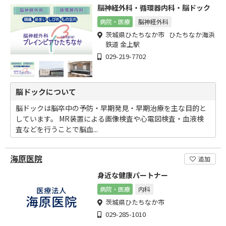
脳神経外科・循環器内科・脳ドック
病院・医療
脳神経外科
茨城県ひたちなか市 ひたちなか海浜
鉄道 金上駅
029-219-7702
脳ドックについて
脳ドックは脳卒中の予防・早期発見・早期治療を主な目的と
しています。 MR装置による画像検査や心電図検査・血液検
査などを行うことで脳血...
海原医院
追加
身近な健康パートナー
病院・医療
内科
茨城県ひたちなか市
029-285-1010