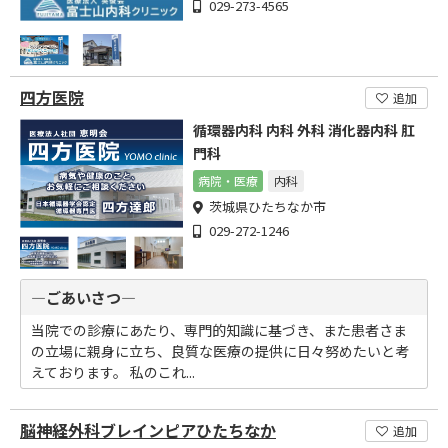
029-273-4565
四方医院
追加
循環器内科 内科 外科 消化器内科 肛
門科
病院・医療
内科
茨城県ひたちなか市
029-272-1246
―ごあいさつ―
当院での診療にあたり、専門的知識に基づき、また患者さま
の立場に親身に立ち、良質な医療の提供に日々努めたいと考
えております。 私のこれ...
脳神経外科ブレインピアひたちなか
追加