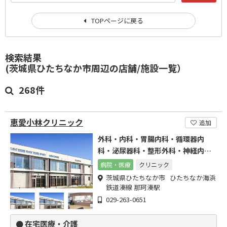
TOPページに戻る
検索結果
(茨城県ひたちなか市周辺の店舗/施設一覧）
268件
恵愛小林クリニック
追加
外科・内科・胃腸内科・循環器内
科・泌尿器科・整形外科・神経内
科・皮膚科・放射線科
病院・医療
クリニック
茨城県ひたちなか市 ひたちなか海浜
鉄道湊線 那珂湊駅
029-263-0651
● 在宅医療・介護