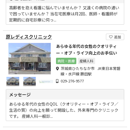
高齢者を抱え看護に悩んでいませんか？ 又遠くの病院の通い
で困っていませんか？ 当在宅医療は月2回、医師・看護師が
定期的に自宅診療に伺っ...
原レディスクリニック
追加
あらゆる年代の女性のクオリティ
ー・オブ・ライフ向上のお手伝い
病院・医療
産婦人科
茨城県ひたちなか市 JR東日本常磐
線・水戸線 勝田駅
029-276-9577
メッセージ
あらゆる年代の女性のQOL（クオリティー・オブ・ライフ／
生活の質）の向上を願って開設した、外来専門のクリニック
です。 産婦人科一般診...