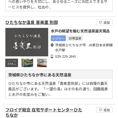
への思いやりを大切にし、あらゆるニーズにお応えできるサ
ービスを提供し、社会の...
ひたちなか温泉 喜楽里 別邸
追加
水戸の眺望を臨む天然温泉露天風呂
レジャー
日帰温泉
茨城県ひたちなか市 JR東日本水郡線
水戸駅
029-229-2641
茨城県ひたちなか市にある天然温泉
ひたちなか市にある天然温泉「喜楽里別邸」には自慢の露天
風呂がございます。 「一望の湯」はその名の通り、田園風景
と水戸の街並みをご覧い...
フロイデ総合 在宅サポートセンターひた
追加
ちなか