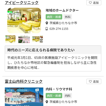
アイビークリニック
追加
地域のホームドクター
病院・医療
外科
茨城県ひたちなか市
029-274-1155
時代のニーズに応えられる病院でありたい
平成元年3月1日、65床の医療施設アイビークリニックを開院
し、ひたちなか市地区の緊急輪番制を担当しながら主に急性
期疾患を中心に地域...
富士山内科クリニック
追加
内科・リウマチ科
病院・医療
内科
茨城県ひたちなか市