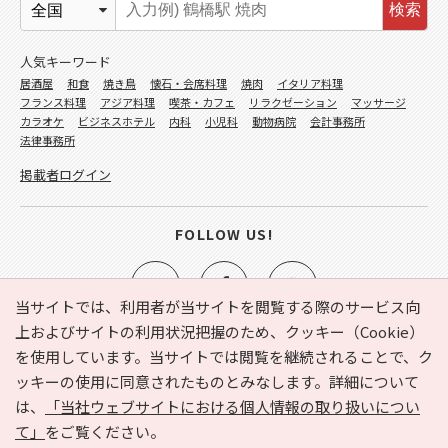
検索
人気キーワード
居酒屋
和食
焼き鳥
懐石・会席料理
焼肉
イタリア料理
フランス料理
アジア料理
喫茶・カフェ
リラクゼーション
マッサージ
カラオケ
ビジネスホテル
内科
小児科
動物病院
会計事務所
法律事務所
掲載者ログイン
FOLLOW US!
当サイトでは、利用者が当サイトを閲覧する際のサービス向
上およびサイトの利用状況把握のため、クッキー（Cookie）
を使用しています。当サイトでは閲覧を継続されることで、ク
e-NAVITA（イーナビタ）とは？
お気に入り
ヘルプ
ッキーの使用に同意されたものとみなします。詳細について
利用規約
個人情報の取り扱いについて
運営会社
は、
「当社ウェブサイトにおける個人情報の取り扱いについ
サイトマップ
広告掲載に関するお問い合わせ
て」
をご覧ください。